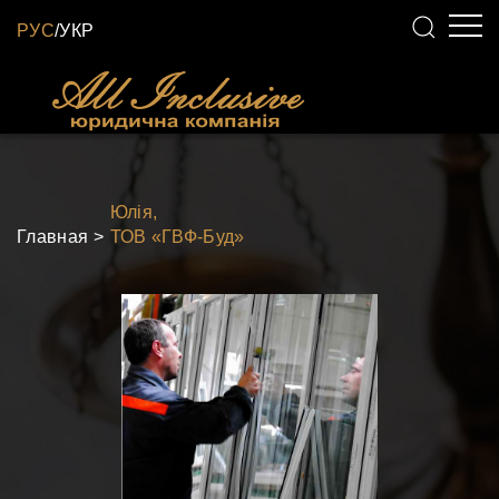
РУС
/
УКР
Юлія,
Главная
ТОВ «ГВФ-Буд»