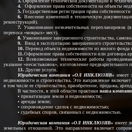
3.
Оформление технической документации и техничес
4.
Оформление права собственности на объекты не
5.
Государственная регистрация права собственности
6.
Внесение изменений в техническую документацию
реконструкций).
7.
Узаконивание незначительных перепланировок (в
переноса «мокрых» мест).
8.
Узаконивание завершенного строительства, самово
9.
Ввод в эксплуатацию завершенного строительств
10.
Перевод объекта недвижимости из жилого фонда 
11.
Оформление права собственности или договора ар
12.
Всевозможные технические работы проводимы
указание «несастыковок», изготовление предварительного пас
13.
Другие услуги.
Юридическая компания «ОЛ ИНКЛЮЗИВ»
имеет з
недвижимости и строительства. Это направление включае
в том числе ее строительство, приобретение, продажа, аренд
В частности, в этой области практики
наша компания
• приватизации земли и недвижимости;
• аренды земли;
• сопровождение сделок с недвижимостью;
• судебных споров, связанных с недвижимостью.
Юридическая компания «ОЛ ИНКЛЮЗИВ»
имеет з
земельных отношений. Это направление включает сопров