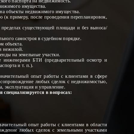
кого паспорта на недвижимость.
движимого имущества.
 на объекты недвижимого имущества.
 (к примеру, после проведения перепланировок,
 пределах существующей площади и без выноса/
льного самостроя в судебном порядке.
ом объекта
.
в нежилой.
енды на земельные участк
и.
е инженерами БТИ (предварительный осмотр и
порта и т. п.).
начительный опыт работы с клиентами в сфере
т сопровождение любых сделок с недвижимостью,
а, эксплуатация и управление.
 специализируется в вопросах:
начительный опыт работы с клиентами в области
ождение любых сделок с земельными участками