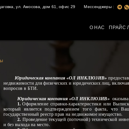
говка, ул. Амосова, дом 61, офис 29
Мессенджеры :
О НАС
ПРАЙС 
сы
Юридическая компания «ОЛ ИНКЛЮЗИВ»
предостав
недвижимости для физических и юридических лиц, включа
вопросов в БТИ.
Юридическая компания «ОЛ ИНКЛЮЗИВ»
оказыва
1.
Оформление справки-характеристики
или Выписка
который является подтверждением того факта, что В
государственный реестр прав на недвижимое имущество.
2.
Проведение текущей (поточной) технической инве
и без выхода на место.