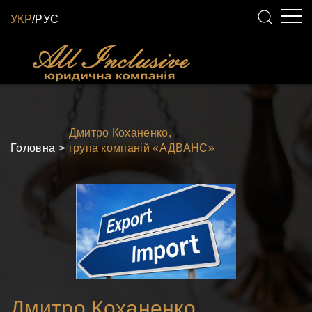
УКР
/
РУС
Дмитро Коханенко,
Головна
група компаній «АДВАНС»
Дмитро Коханенко,