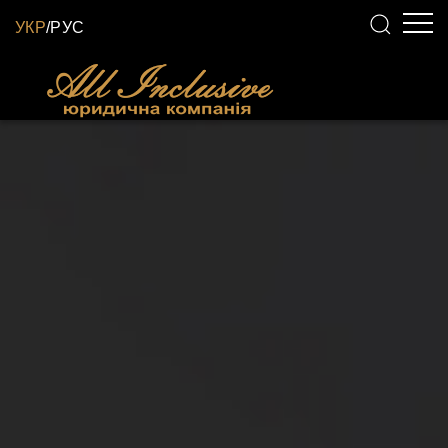
УКР
/
РУС