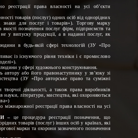
но реєстрації
права власності на усі об’єкти
нності товарів (послуг) одних осіб від однорідних
а знаки для послуг і товарів»).
Торгову марку
в якості позначення послуг фірм, підприємств та
 не у випуску продукції, а в наданні послуг, як
 людини в будь-якій сфері технологій (ЗУ «Про
ливає із існуючого рівня техніки і є промислово
делі»).
ті людини у сфері художнього конструювання.
ть автору або його правонаступнику у зв’язку зі
истецтва (ЗУ «Про авторське право та суміжні
и творчої діяльності, а також права виробників
 науки, літератури, мистецтва, які охороняються
ва»)
но міжнарожної реєстрації
права власності на усі
КИ –
це процедура реєстрації позначення, що
орідних товарів (послуг) інших осіб у країнах, які
оргової марки та охорони зазначеного позначення