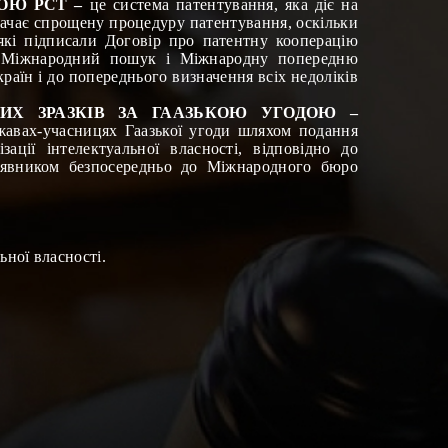
ОЮ РСТ –
це система патентування, яка діє на
бачає спрощену процедуру патентування, оскільки
які підписали Договір про патентну кооперацію
ає Міжнародний пошук і Міжнародну попередню
раїн і до попереднього визначення всіх недоліків
ИХ ЗРАЗКІВ ЗА ГААЗЬКОЮ УГОДОЮ –
ржавах-учасницях Гаазької угоди шляхом подання
ації інтелектуальної власності, відповідно до
заявником безпосередньо до Міжнародного бюро
ьної власності.