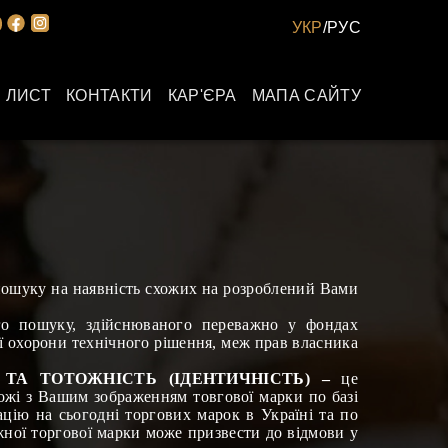
УКР
/
РУС
 ЛИСТ
КОНТАКТИ
КАР'ЄРА
МАПА САЙТУ
пошуку на наявність схожих на розроблений
Вами
го пошуку, здійснюваного переважно у фондах
ї охорони технічного рішення, меж прав власника
ТА ТОТОЖНІСТЬ (ІДЕНТИЧНІСТЬ) –
це
схожі з Вашим зображенням товгової марки по базі
ацію на сьогодні торгових марок в Україні та по
жної торгової марки може призвести до відмови у