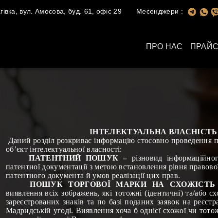
івка, вул. Амосова, буд. 61, офіс 29
Месенджери :
ПРО НАС
ПРАЙС
ІНТЕЛЕКТУАЛЬНА ВЛАСНІСТЬ
Даний розділ розкриває інформацію стосовно проведення 
об’єкт інтелектуальної власності:
ПАТЕНТНИЙ ПОШУК –
різновид інформаційно
патентної документації з метою встановлення рівня правово
патентного документа й умов реалізації цих прав.
ПОШУК ТОРГОВОЇ МАРКИ НА СХОЖІСТЬ 
виявлення всіх зображень, які тотожні (ідентичні) та/або 
зареєстрованих знаків та по базі поданих заявок на реєстр
Мадридській угоді. Виявлення хоча б однієї схожої чи тото