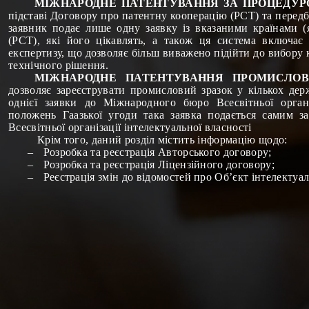
МІЖНАРОДНЕ ПАТЕНТУВАННЯ ЗА ПРОЦЕДУР
підставі Договору про патентну кооперацію (РСТ) та перед
заявник подає лише одну заявку із вказаними країнами (
(РСТ), які його цікавлять, а також ця система включ
експертизу, що дозволяє більш виважено підійти до вибору к
технічного рішення.
МІЖНАРОДНЕ ПАТЕНТУВАННЯ ПРОМИСЛОВ
дозволяє зареєструвати промисловий зразок у кількох де
однієї заявки до Міжнародного бюро Всесвітньої організ
положень Гаазької угоди така заявка подається самим 
Всесвітньої організації інтелектуальної власності
Крім того, даний розділ містить інформацію щодо:
–
Розробка та реєстрація Авторського договору;
–
Розробка та реєстрація Ліцензійного договору;
–
Реєстрація змін до відомостей про Об’єкт інтелектуал