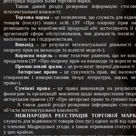
реєстрації поданої Вами торгової марки.
Також даний розділ розкриває інформацію стосов
інтелектуальної власності:
Торгова марка –
це позначення, що служить для відмі
товарів (послуг) інших осіб. (ЗУ «Про охорону прав н
розміщають на виробляємій продукції або застосовують її 
організацій сфери обслуговування, чия діяльність полягає
населенню так і підприємствам.
Винахід –
це результат інтелектуальної діяльності
охорону прав на винаходи та корисні моделі»).
Корисна модель –
нове технічне рішення, що не вип
придатним (ЗУ «Про охорону прав на винаходи та корисні мо
Промисловий зразок –
це результат творчої діяльнос
Авторське право –
це сукупність прав, які належа
створенням і використанням твору літератури, науки, м
права»).
Суміжні права –
це права виконавців на результат
фонограм та організацій мовлення щодо використання творів
авторським правом (ЗУ «Про авторське право та суміжні пра
А також даний розділ розкриває інформацію стосов
об’єкти інтелектуальної власності:
МІЖНАРОДНА РЕЄСТРАЦІЯ ТОРГОВОЇ МАР
служить для відмінності товарів (послуг) одних осіб від одн
є членами Мадридської угоди, а також отримання статусу т
у цих країнах.