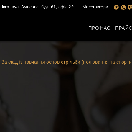
івка, вул. Амосова, буд. 61, офіс 29
Месенджери :
ПРО НАС
ПРАЙС
Заклад із навчання основ стрільби (полювання та спорти