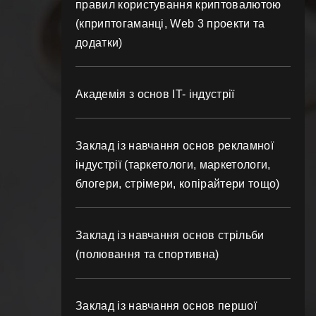
правил користування криптовалютою
(кприптогаманці, Web 3 проекти та
додатки)
Академія з основ IT- індустрії
Заклад із навчання основ рекламної
індустрії (таркетологи, маркетологи,
блогери, стрімери, копірайтери тощо)
Заклад із навчання основ стрільби
(полювання та спортивна)
Заклад із навчання основ першої