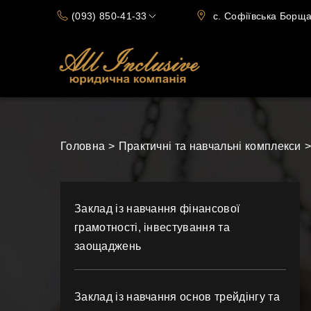
(093) 850-41-33
c. Софіївська Борщаг
(066) 720-15-70
Головна
Практичні та навчальні комплекси
Заклад із навчання фінансової
грамотності, інвестування та
заощаджень
Заклад із навчання основ трейдінгу та