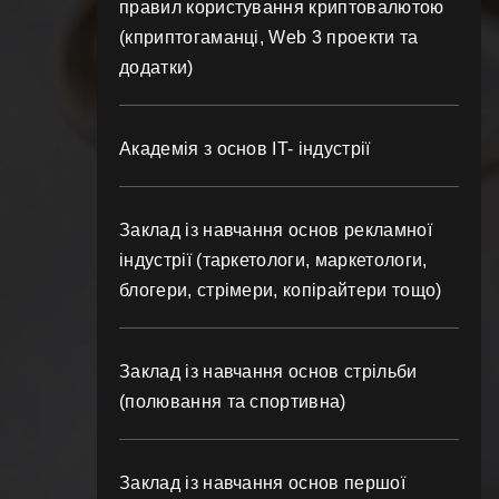
правил користування криптовалютою
(кприптогаманці, Web 3 проекти та
додатки)
Академія з основ IT- індустрії
Заклад із навчання основ рекламної
індустрії (таркетологи, маркетологи,
блогери, стрімери, копірайтери тощо)
Заклад із навчання основ стрільби
(полювання та спортивна)
Заклад із навчання основ першої