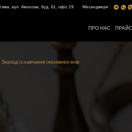
івка, вул. Амосова, буд. 61, офіс 29
Месенджери :
ПРО НАС
ПРАЙС
Заклад із навчання іноземних мов