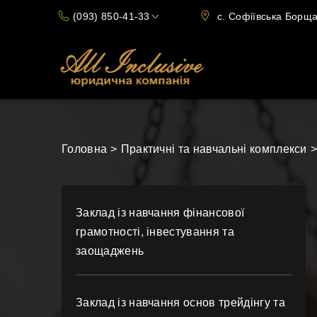
(093) 850-41-33
c. Софіївська Борщаг
(066) 720-15-70
Головна
Практичні та навчальні комплекси
Заклад із навчання фінансової
грамотності, інвестування та
заощаджень
Заклад із навчання основ трейдінгу та