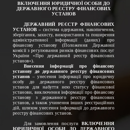
ВКЛЮЧЕННЯ ЮРИДИЧНОЇ ОСОБИ ДО
ДЕРЖАВНОГО РЕЄСТРУ ФІНАНСОВИХ
УСТАНОВ
ДЕРЖАВНИЙ РЕЄСТР ФІНАНСОВИХ
УСТАНОВ –
система одержання, накопичення,
зберігання, захисту, використання та поширення
адміністративної інформації (даних) про
фінансову установу (Положення Державної
комісії з регулювання ринків фінансових послуг
України «Про державний реєстр фінансових
установ»).
Внесення інформації про фінансову
установу до державного реєстру фінансових
установ
– унесення інформації про юридичну
особу до державного реєстру фінансових
установ для набуття нею статусу фінансової
установи, виключення інформації про фінансову
установу з державного реєстру фінансових
установ, а також учинення інших реєстраційних
дій, шляхом унесення інформації до державного
реєстру фінансових установ.
Для замовлення послуги
ВКЛЮЧЕННЯ
ЮРИДИЧНОЇ ОСОБИ ДО ДЕРЖАВНОГО