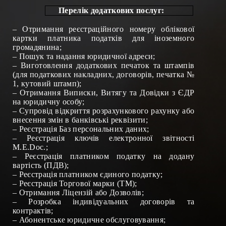
Перелік додаткових послуг:
–
Отримання реєстраційного номеру облікової
картки платника податків для іноземного
громадянина
;
–
Пошук та надання юридичної адреси
;
–
Виготовлення додаткових печаток та штампів
(для податкових накладних, договорів, печатка №
1, кутовий штамп)
;
–
Отримання
Виписки,
Витягу та Довідки з ЄДР
на юридичну особу
;
–
Супровід відкриття розрахункового рахунку або
внесення змін в банківські реквізити
;
–
Реєстрація Баз персональних даних
;
–
Реєстрація ключів електронної звітності
М.Е.
Doc
.
;
–
Реєстрація платником податку на додану
вартість (ПДВ)
;
–
Реєстрація платником єдиного податку
;
–
Реєстрація Торгової марки (ТМ)
;
– Отримання
Ліцензій
або
Дозволів
;
–
Розробка індивідуальних договорів та
контрактів
;
–
Абонентське юридичне обслуговування
;