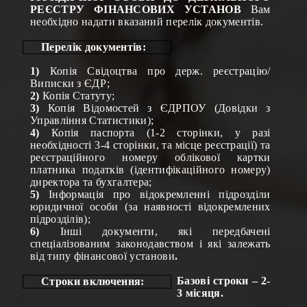
РЕЄСТРУ ФІНАНСОВИХ УСТАНОВ
Вам
необхідно надати вказаний перелік документів.
Перелік документів:
1)
Копія Свідоцтва про держ. реєстрацію/
Виписки з ЄДР;
2)
Копія Статуту;
3)
Копія Відомостей з ЄДРПОУ (Довідки з
Управління Статистики);
4)
Копія паспорта (1-2 сторінки, у разі
необхідності 3-4 сторінки, та місце реєстрації) та
реєстраційного номеру облікової картки
платника податків
(ідентифікаційного номеру)
директора та бухгалтера;
5)
Інформація про відокремленні підрозділи
юридичної особи (за наявності відокремлених
підрозділів);
6
)
Інші документи, які передбачені
спеціалізованим законодавством і які залежать
від типу фінансової установи
.
Базові строки – 2-
Строки включення:
3 місяця.