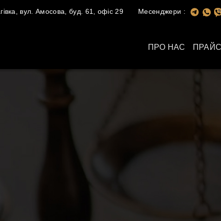
івка, вул. Амосова, буд. 61, офіс 29
Месенджери :
ПРО НАС
ПРАЙС