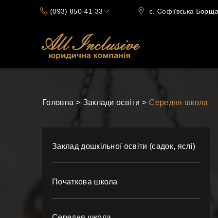
(093) 850-41-33
c. Софіївська Борщаг
(066) 720-15-70
Головна
Заклади освіти
Середня школа
Заклад дошкільної освіти (садок, яслі)
Початкова школа
Середня школа