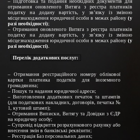
– Підготовка та подання необхідних документів для
отримання оновленого Витяга з реєстра платників
податку на додану вартість, у зв’язку із зміною
місцезнаходження юридичної особи в межах району
(у
разі необхідності)
;
– Отримання оновленого Витяга з реєстра платників
податку на додану вартість, у зв’язку із зміною
місцезнаходження юридичної особи в межах району
(у
разі необхідності)
.
Перелік додаткових послуг:
–
Отримання реєстраційного номеру облікової
картки платника податків для іноземного
громадянина
;
–
Пошук та надання юридичної адреси
;
–
Виготовлення додаткових печаток та штампів
(для податкових накладних, договорів, печатка №
1, кутовий штамп)
;
–
Отримання
Виписки,
Витягу та Довідки з ЄДР
на юридичну особу
;
–
Супровід відкриття розрахункового рахунку або
внесення змін в банківські реквізити
;
–
Реєстрація Баз персональних даних
;