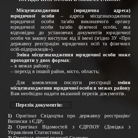
Місцезнаходження (юридична адреса)
юридичної
особи
– адреса місцезнаходження
юридичної особи та/або виконавчого органу
юридичної особи та/або фізичної особи, яка
відповідно до установчих документів юридичної
особи чи закону виступає від її імені (згідно ЗУ «Про
державну реєстрацію юридичних осіб та фізичних
осіб-підприємців»).
Зміна місцезнаходження юридичної особи може
проходити у двох формах
:
– в межах району;
– перехід в інший район, місто, область;
Для замовлення послуги реєстрації
зміни
місцезнаходження юридичної особи в межах району
Вам необхідно надати вказаний перелік документів.
Перелік документів:
1)
Оригінал Свідоцтва про державну реєстрацію/
Виписки з ЄДР;
2)
Оригінал Відомостей з ЄДРПОУ (Довідка з
Управління Статистики);
3)
Оригінал діючої редакції Статуту;