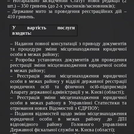
– Нотаріально засвідчений Статут нової редакції (2
шт.) – 350 гривень (до 2-х учасників/засновників);
– Державне мито за проведення реєстраційних дій –
410 гривень.
У вартість послуги
входить:
– Надання повної консультації з приводу документів
та процедури зміни місцезнаходження юридичної
особи в межах району;
– Розробка установчих документів для проведення
реєстрації зміни місцезнаходження юридичної особи
в межах району;
– Реєстрація зміни місцезнаходження юридичної
особи в межах району у
відділі державної реєстрації
юридичних осіб та фізичних осіб-підприємців
Апарату державної адміністрації у м. Києві (області)
;
– Реєстрація зміни місцезнаходження юридичної
особи в межах району в Управлінні Статистики та
отримання нових Відомостей з ЄДРПОУ;
– Подання відомостей щодо зміни місцезнаходження
юридичної особи в межах району до ДПІ
відповідного району Головного управління
Державної фіскальної служби м. Києва
(області)
;