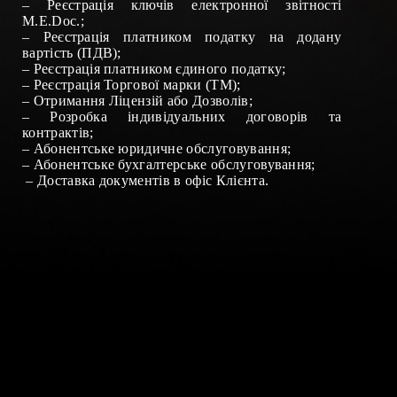
–
Реєстрація ключів електронної звітності
М.Е.
Doc
.
;
–
Реєстрація платником податку на додану
вартість (ПДВ)
;
–
Реєстрація платником єдиного податку
;
–
Реєстрація Торгової марки (ТМ)
;
– Отримання
Ліцензій
або
Дозволів
;
–
Розробка індивідуальних договорів та
контрактів
;
–
Абонентське юридичне обслуговування
;
–
Абонентське бухгалтерське обслуговування
;
–
Доставка документів в офіс Клієнта
.