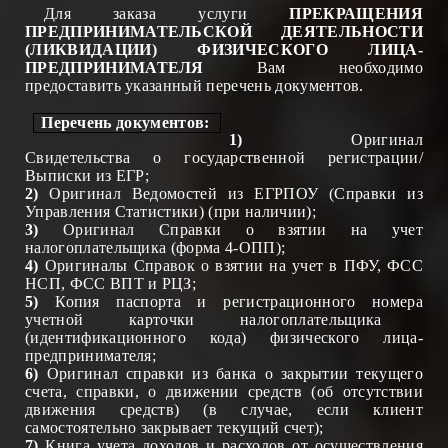
Для заказа услуги
ПРЕКРАЩЕНИЯ
ПРЕДПРИНИМАТЕЛЬСКОЙ ДЕЯТЕЛЬНОСТИ
(ЛИКВИДАЦИИ) ФИЗИЧЕСКО
ГО
ЛИЦА-
ПРЕДПРИНИМАТЕЛЯ
Вам необходимо
предоставить указанный перечень документов.
Пере
чень
докумен
тов
:
1)
Оригинал
Свидетельства о государственной регистрации/
Выписки из Е
Г
Р;
2)
Оригинал Ведомостей из Е
Г
РПОУ (Справки из
Управления Статистики) (при наличии);
3)
Оригинал Справки о взятии на учет
налогоплательщика (форма 4-ОПП);
4)
Оригиналы Справок о взятии на учет в ПФУ, ФСС
Н
СП
, ФСС
ВПТ
и РЦЗ;
5)
Копия паспорт
а
и регистрационного номер
а
учетной карточки налогоплательщика
(идентификационного кода) физи
ческого лица-
предпринимателя;
6)
Оригинал справки из банка о закрытии текущего
счета, справки, о движении средств (об отсутствии
движения средств) (в случае, если клиент
самостоятельно закрывает текущий счет);
7)
Книга учета доходов и расходов от осуществления