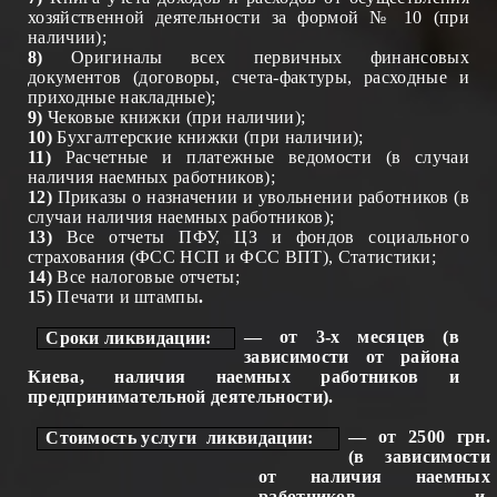
хозяйственной деятельности за формой № 10 (при
наличии);
8)
Оригиналы всех первичных финансовых
документов (договоры, счета-фактуры, расходные и
приходные накладные);
9)
Чековые книжки (при наличии);
10)
Бухгалтерские книжки (при наличии);
11)
Расчетные и платежные
ведомости
(в случаи
наличия наемных работников)
;
12)
Приказы о назначении и
увольнении
работников
(в
случаи наличия наемных работников)
;
13)
Все отчеты ПФУ, ЦЗ и фондов социального
страхования (ФСС Н
СП
и ФСС
ВПТ
), Статистики;
14)
Все налоговые отчеты;
15)
Печати и штампы
.
— от 3-х месяцев (в
Сроки ликвидации:
зависимости от района
Киева, наличия наемных работников и
предпринимательной деятельности).
— от 2500 грн.
Стоимость услуги
ликвидации:
(в зависимости
от наличия наемных
работников и