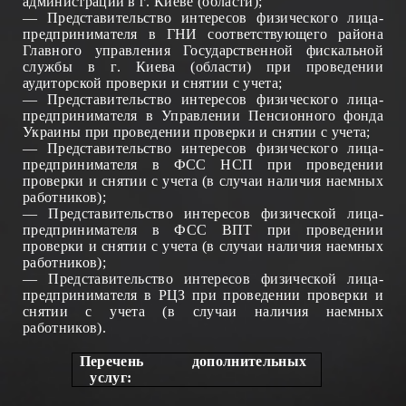
администрации в
г
. Киеве (области)
;
— Представительство интересов физическо
го
лица-
предпринимателя
в ГНИ соответствующего района
Главного управления
Государственной фискальной
службы
в
г
. Киева (области) при проведении
аудиторской проверки и снятии с учета
;
— Представительство интересов физическо
го
лица-
предпринимателя в Управлении Пенсионного фонда
Украины
при проведении проверки и снятии с учета
;
— Представительство интересов физическо
го
лица-
предпринимателя в ФСС Н
СП
при проведении
проверки и снятии с учета
(в случаи наличия наемных
работников)
;
— Представительство интересов физической лица-
предпринимателя в ФСС
ВПТ
при проведении
проверки и снятии с учета
(в случаи наличия наемных
работников)
;
— Представительство интересов физической лица-
предпринимателя в РЦЗ
при проведении проверки и
снятии с учета
(в случаи наличия наемных
работников)
.
Перечень дополнительных
услуг: