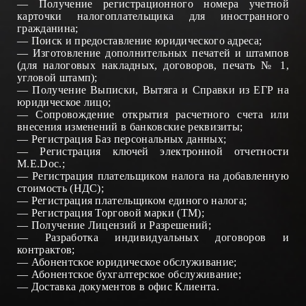
—
Получение регистрационного номера учетной
карточки налогоплательщика для иностранного
гражданина
;
—
Поиск и предоставление юридического адреса
;
—
Изготовление дополнительных печатей и штампов
(для налоговых накладных, договоров, печать № 1,
угловой штамп)
;
—
Получение
Выписки,
Вытяг
а и Справки
из ЕГР на
юридическое лицо
;
—
Сопровождение открытия
расчетного счета
или
внесения изменений в банковские реквизиты
;
—
Регистрация Баз персональных данных
;
—
Регистрация ключей электронной отчетности
М.Е.Doc.
;
—
Регистрация плательщиком налога на добавленную
стоимость (НДС)
;
—
Регистрация плательщиком единого налога
;
—
Регистрация Торговой марки (ТМ)
;
— Получение
Лицензий
и
Разрешений
;
—
Разработка индивидуальных договоров и
контрактов
;
—
Абонентское юридическое обслуживание
;
—
Абонентское бухгал
терс
кое обслуживание
;
—
Доставка документов в офис Клиента
.