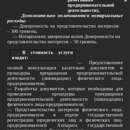
предпринимательной
деятельности).
Дополнительно оплачиваются нотариальные
расходы:
— Доверенность на представительство интересов
– 300 гривень;
— Нотариально заверенная копия Доверенности на
представительство интересов – 50 гривень.
В
стоимост
ь
у
слуги
входит:
— Предоставление
полной консультации
касательно
документов и
процедуры прекращения предпринимательской
деятельности (ликвидации) физическо
го
лица-
предпринимателя;
— Разработка документов, к
оторые
необходимы для
проведения процедуры прекращения
предпринимательской деятельности (ликвидации)
физическо
го
лица-предпринимателя;
— Представительство интересов физическо
го
лица-
предпринимателя
в отделе государственной
регистрации юридических лиц и физических лиц-
предпринимателей Аппарата государственной