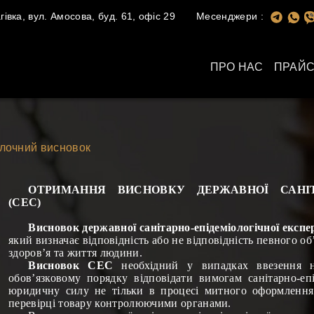
івка, вул. Амосова, буд. 61, офіс 29
Месенджери :
ПРО НАС
ПРАЙС
олочний висновок
ОТРИМАННЯ
ВИСНОВКУ ДЕРЖАВНОЇ САНІТ
(СЕС)
Висновок державної санітарно-епідеміологічної експ
який визначає відповідність або не відповідність певного 
здоров’я та життя людини.
Висновок СЕС
необхідний у випадках ввезення н
обов’язковому порядку відповідати вимогам санітарно-еп
юридичну силу не тільки в процесі митного оформлення
перевірці товару контролюючими органами.