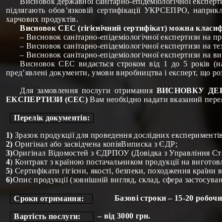
Висновок державної санітарно-епідеміологічної експерти
підлягають обов’язковій сертифікації УКРСЕПРО, наприкл
харчових продуктів.
Висновок СЕС (гігієнічний сертифікат) можна класиф
– Висновок санітарно-епідеміологічної експертизи на п
– Висновок санітарно-епідеміологічної експертизи на т
– Висновок санітарно-епідеміологічної експертизи на вид
Висновок СЕС видається строком від 1 до 5 років (на
пред’явлені документи, умови виробництва і експерт, що роз
Для замовлення послуги отримання
ВИСНОВКУ ДЕР
ЕКСПЕРТИЗИ (СЕС)
Вам необхідно надати вказаний пере
Перелік документів:
1)
Зразок продукції для проведення дослідних експериментів
2)
Оригінал або засвідчена копіяВиписка з ЄДР;
3)
Оригінал Відомостей з ЄДРПОУ (Довідка з Управління Ст
4
) Контракт з країною постачальником продукції на виготовл
5)
Сертифікати гігієни, якості, безпеки, походження країни 
6)
Опис продукції (зовнішній вигляд, склад, сфера застосува
Базові строки – 15-20 робочи
Сроки отримання:
– від 3000 грн.
Вартість послуги: