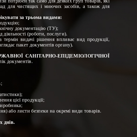
зи потрібен так само для деяких груп товарів, які
ад для чистящих і миючих засобів, а також для
ікувати за трьома видами:
родукцію;
ехнічну документацію (ТУ);
 діяльності (роботи, послуги).
 термін видачі рішення впливає вид продукції,
глядає пакет документів органу).
ЖАВНОЇ САНІТАРНО-ЕПІДЕМІОЛОГІЧНОЇ
лік документів
.
;
атистики);
ення цієї продукції;
виробника;
ння) або листи безпеки на окремі види товарів
.
х днів.