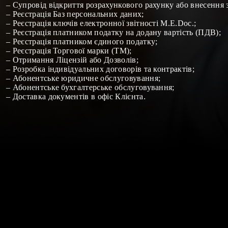
–
Супровід відкриття розрахункового рахунку або внесення з
–
Реєстрація Баз персональних даних
;
–
Реєстрація ключів електронної звітності М.Е.
Doc
.
;
–
Реєстрація платником податку на додану вартість (ПДВ)
;
–
Реєстрація платником єдиного податку
;
–
Реєстрація Торгової марки (ТМ)
;
– Отримання
Ліцензій
або
Дозволів
;
–
Розробка індивідуальних договорів та контрактів
;
–
Абонентське юридичне обслуговування
;
–
Абонентське бухгалтерське обслуговування
;
–
Доставка документів в офіс Клієнта
.