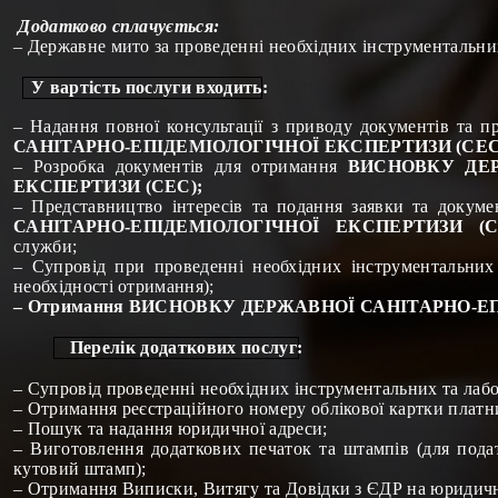
Додатково сплачується:
–
Державне мито за п
роведенні необхідних інструментальни
У вартість послуги входить:
– Надання повної консультації з приводу документів та 
САНІТАРНО-ЕПІДЕМІОЛОГІЧНОЇ ЕКСПЕРТИЗИ (СЕС
– Розробка документів для отримання
ВИСНОВКУ ДЕР
ЕКСПЕРТИЗИ (СЕС);
– Представництво інтересів та подання заявки та докум
САНІТАРНО-ЕПІДЕМІОЛОГІЧНОЇ ЕКСПЕРТИЗИ (
служби;
– Супровід при проведенні необхідних інструментальних
необхідності отримання);
– Отримання
ВИСНОВКУ ДЕРЖАВНОЇ САНІТАРНО-ЕП
Перелік додаткових послуг:
– Супровід
п
роведенні необхідних інструментальних та лаб
–
Отримання реєстраційного номеру облікової картки платн
–
Пошук та надання юридичної адреси
;
–
Виготовлення додаткових печаток та штампів (для пода
кутовий штамп)
;
–
Отримання
Виписки,
Витягу та Довідки з ЄДР на юридич