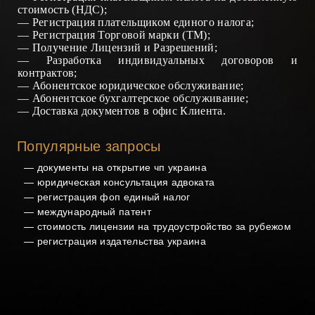
стоимость (НДС)
;
—
Регистрация плательщиком единого налога
;
—
Регистрация Торговой марки (ТМ)
;
— Получение
Лицензий
и
Разрешений
;
—
Разработка индивидуальных договоров и
контрактов
;
—
Абонентское юридическое обслуживание
;
—
Абонентское бухгал
терс
кое обслуживание
;
—
Доставка документов в офис Клиента
.
Популярные запросы
—
документы на открытие чп украина
—
юридическая консультация адвоката
—
регистрация фоп единый налог
—
международный патент
—
стоимость лицензии на трудоустройство за рубежом
—
регистрация издательства украина