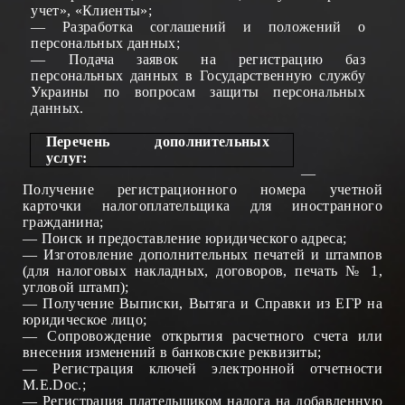
учет», «Клиенты»;
— Разработка соглашений и положений о
персональных данных;
— Подача заявок на регистрацию баз
персональных данных в Государственную службу
Украины по вопросам защиты персональных
данных.
Пер
ечень дополнительных
услу
г:
—
Получение регистрационного номера учетной
карточки налогоплательщика для иностранного
гражданина
;
—
Поиск и предоставление юридического адреса
;
—
Изготовление дополнительных печатей и штампов
(для налоговых накладных, договоров, печать № 1,
угловой штамп)
;
—
Получение
Выписки,
Вытяг
а и Справки
из ЕГР на
юридическое лицо
;
—
Сопровождение открытия
расчетного счета
или
внесения изменений в банковские реквизиты
;
—
Регистрация ключей электронной отчетности
М.Е.Doc
.;
—
Регистрация плательщиком налога на добавленную