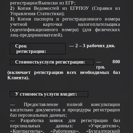
регистрации/Выписки из ЕГР;
2
) Копия Ведомостей из ЕГРПОУ (Справки из
Управления Статистики);
3
)
К
опия паспорта и регистрационного номера
учетной карточки налогоплательщика
(идентификационного номера) (для физических
лиц-предпринимателей).
— 2 – 3 рабочих дня.
Срок
р
е
гистрации:
—
8
00
Стоимость
у
слуги
р
е
гистрации:
грн.
(включает регистрацию всех необходимых баз
Клиента).
У стоимость услуги входит
:
—
Предоставление полной консультации
касательно документов и процедуры регистрации
баз персональных данных;
— Разработка заявок для регистрации баз
персональных данных: «
Учредители
»,
«Контрагенты», «
Работники
», «Бухгалтерский