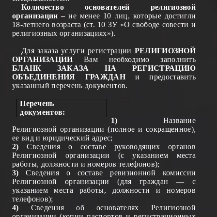
Количество основателей религиозной
организации –
не менее 10 лиц, которые достигли
18-летнего возраста (ст. 10 ЗУ «О свободе совести и
религиозных организациях»).
Для заказа услуги регистрации
РЕЛИГИОЗНОЙ
ОРГАНИЗАЦИИ
Вам необходимо заполнить
БЛАНК ЗАКАЗА НА РЕГИСТРАЦИЮ
ОБЪЕДИНЕНИЯ ГРАЖДАН
и предоставить
указанный перечень документов.
Пере
чень
документ
о
в:
1)
Название
Религиозной организации (полн
ое
и сокращенн
ое
),
е
е
вид и юридический адрес;
2)
Сведения о составе руководящих органов
Религиозной организации (с указанием места
работы, должности и номеров телефонов);
3)
Сведения о составе ревизионной комиссии
Религиозной организации (для граждан — с
указанием места работы, должности и номеров
телефонов);
4)
Сведения об основателях Религиозной
организации (копии паспортов и регистрационных