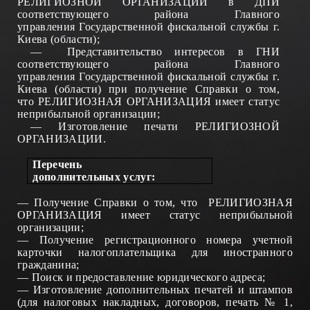
РЕЛИГИОЗНОЙ ОРГАНИЗАЦИИ в ДПИ
соответствующего района Главного
управления
Государственной фискальной службы
г.
Киева (области);
—
П
редставительство интересов в ГНИ
соответствующего района Главного
управления Государственной фискальной службы г.
Киева (области) при получение Справки о том,
что
РЕЛИГИОЗНАЯ ОРГАНИЗАЦИЯ имеет статус
неприбыльной организации;
— Изготовление печати РЕЛИГИОЗНОЙ
ОРГАНИЗАЦИИ.
Перечень
до
полнительных
у
слуг:
—
П
олучение Справки о том, что
РЕЛИГИОЗНАЯ
ОРГАНИЗАЦИЯ имеет статус неприбыльной
организации;
—
Получение регистрационного номера учетной
карточки налогоплательщика для иностранного
гражданина
;
—
Поиск и предоставление юридического адреса
;
—
Изготовление дополнительных печатей и штампов
(для налоговых накладных, договоров, печать № 1,