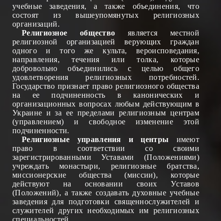
учебные заведения, а также объед
и
н
ения
, что
состоят из вышеупомянутых религиозных
организаций.
Религиозное общество
является местной
религиозной организацией верующих граждан
одного и того же культа, вероисповедания,
напр
авления
, течени
я
или толк
а
, которые
добровольно объед
и
н
и
лис
ь
с целью общего
удовлетворения религиозных потребностей.
Государство признает право религиозного общества
на ее подчиненность в канонических и
организационных вопросах любым действующим в
Украине и за ее пределами религиозным центрам
(управлением) и свободное изменение этой
подчиненности.
Религиозные управления и центры
имеют
право в соответствии со своими
зарегистрированными Уставами (
П
оложени
ями
)
учреждать монастыри, религиозные братства,
миссионерские общества (миссии), которые
действуют на основании своих
У
ставов
(
П
оложений), а также создавать духовные учебные
заведения для подготовки священнослужителей и
служителей других необходимых им религиозных
специальностей.