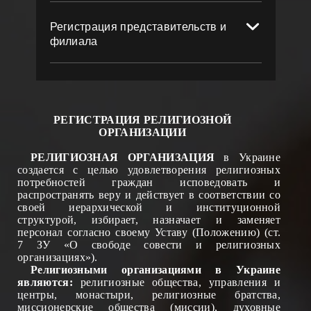
Регистрация представительств и
филиала
РЕГИСТРАЦИЯ РЕЛИГИОЗНОЙ
ОРГАНИЗАЦИИ
РЕЛИГИОЗНАЯ ОРГАНИЗАЦИЯ
в Украине
создается с целью удовлетворения религиозных
потребностей граждан исповедовать и
распространять веру и действует в соответствии со
своей иерархической и институционной
структурой, избирает, назначает и заменяет
персонал согласно своему Уставу (Положени
ю
) (ст.
7 ЗУ «О свободе совести и религиозных
организациях»).
Религиозными организациями в Украине
явля
ю
тся:
религиозные общества, управления и
центры, монастыри, религиозные братства,
миссионерские общества (миссии), духовные