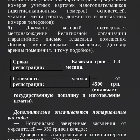
номеров учетных карточек налогоплательщиков
(идентификационных номеров) основателей,
указания места работы, должности и контактных
номеров телефонов);
5)
Документ, который подтверждает
местонахождение Религиозной организации
(гарантийн
ое письмо
владельца помещения,
Договор
купли
-продажи помещения, Договор
аренды помещения, и тому подобное
).
Базов
ы
й срок –
1-3
Сроки
м
есяца
.
ре
гистрации
:
— от
Стоимо
сть
у
слуги
4500 грн.
ре
гистрации
:
(включает
государственную пошлину и изготовление
печати).
Дополнительно оплачиваются нотариальные
расходы:
—
Нотариально
заверенные
заявления от
учредителей — 350 гривен каждое;
— Доверенность на представительство интересов