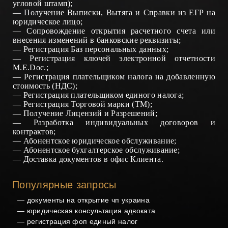
угловой штамп)
;
—
Получение
Выписки,
Вытяг
а и Справки
из ЕГР на
юридическое лицо
;
—
Сопровождение открытия
расчетного счета
или
внесения изменений в банковские реквизиты
;
—
Регистрация Баз персональных данных
;
—
Регистрация ключей электронной отчетности
М.Е.Doc.
;
—
Регистрация плательщиком налога на добавленную
стоимость (НДС)
;
—
Регистрация плательщиком единого налога
;
—
Регистрация Торговой марки (ТМ)
;
— Получение
Лицензий
и
Разрешений
;
—
Разработка индивидуальных договоров и
контрактов
;
—
Абонентское юридическое обслуживание
;
—
Абонентское бухгал
терс
кое обслуживание
;
—
Доставка документов в офис Клиента
.
Популярные запросы
—
документы на открытие чп украина
—
юридическая консультация адвоката
—
регистрация фоп единый налог