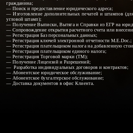
гражданина
;
—
Поиск и предоставление юридического адреса
;
—
Изготовление дополнительных печатей и штампов (для
угловой штамп)
;
—
Получение
Выписки,
Вытяг
а и Справки
из ЕГР на юрид
—
Сопровождение открытия
расчетного счета
или внесени
—
Регистрация Баз персональных данных
;
—
Регистрация ключей электронной отчетности М.Е.Doc.
;
—
Регистрация плательщиком налога на добавленную сто
—
Регистрация плательщиком единого налога
;
—
Регистрация Торговой марки (ТМ)
;
— Получение
Лицензий
и
Разрешений
;
—
Разработка индивидуальных договоров и контрактов
;
—
Абонентское юридическое обслуживание
;
—
Абонентское бухгалтерское обслуживание
;
—
Доставка документов в офис Клиента
.