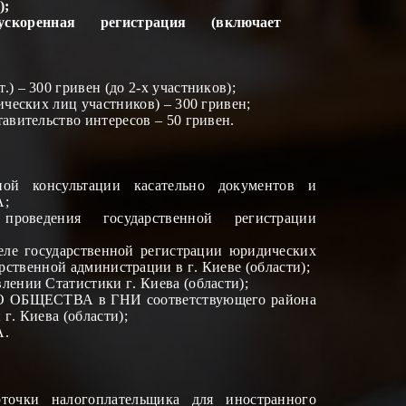
);
скоренная регистрация (включает
) – 300 гривен (
до
2-
х
участник
ов
);
ческих лиц участников) – 300 гривен;
авительство интересов – 50 гривен.
ной консультации
касательно
документов и
;
роведения государственной регистрации
государственной регистрации юридических
арственной администрации в
г
. Киеве (области);
ении Статистики
г
. Киева (области);
БЩЕСТВА в ГНИ соответствующего района
ы
г
. Киева (области);
.
точки налогоплательщика для иностранного