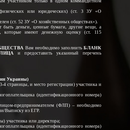
ым участником только в одном коммандитном
физических или юридических) (ст. 3 ЗУ «О
елен (ст. 52 ЗУ «О хозяйственных обществах»).
 быть деньги, ценные бумаги, другие
вещи
,
а
 которые имеют денежную оценку (ст. 115
БЩЕСТВА
Вам необходимо заполнить
БЛАНК
ЛИЦА
и предоставить указанный перечень
нин Украины)
3-4 страницы, и место регистрации) участника
и
логоплательщика (идентификационного номер
а
)
 лицом-предпринимателем (ФЛП) – необходимо
и
и
/Выписку из Е
Г
Р.
цы)
участника
или директора
;
логоплательщика (идентификационного номер
а
)