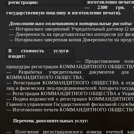
изготовление печати
ре
гистрации:
—
2300 грн. у
государственную пошлину и изготовление печати).
Дополнительно оплачиваются нотариальные расходы:
— Нотариально
завере
нный Учредительный договор (2 шт.
— Доверенность на представительство интересов (от физи
—
Нотариально заверенная копия Доверенности на предст
В
стоимос
ть
у
слуги
входит:
— Предоставление пол
процедуры регистрации КО
М
МАНДИТНОГО ОБЩЕСТВА
— Разработка учредительных документов для п
КО
М
МАНДИТНОГО ОБЩЕСТВА;
— Регистрация КО
М
МАНДИТНОГО ОБЩЕСТВА в отделе 
лиц и физических лиц-предпринимателей Аппарата госуд
— Регистрация КО
М
МАНДИТНОГО ОБЩЕСТВА в Управл
— Подача ведомостей о регистрации КО
М
МАНДИТНОГО О
Главного управления Государственной фискальной служб
— Изготовление печати КО
М
МАНДИТНОГО ОБЩЕСТВА
Пере
чень
до
полнительных
у
слуг:
—
Получение регистрационного номера учетной кар