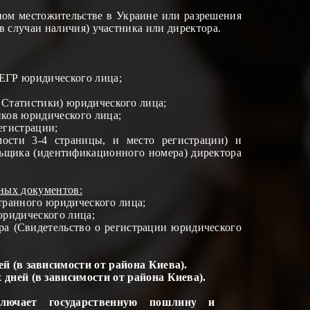
ом местожительстве в Украине или разрешения
в случаи наличия)
участника
или директора
.
 Е
Г
Р юридического лица;
Статистики) юридического лица;
ков юридического лица;
егистрации;
ости 3-4 страницы, и место регистрации) и
льщика (идентификационного номер
а
) директора
ных
документов:
транного юридического лица;
юридического лица;
тра (Свидетельство о регистрации юридического
ей (в зависимости от района Киева).
 дней (в зависимости от района Киева).
лючает государственную пошлину и