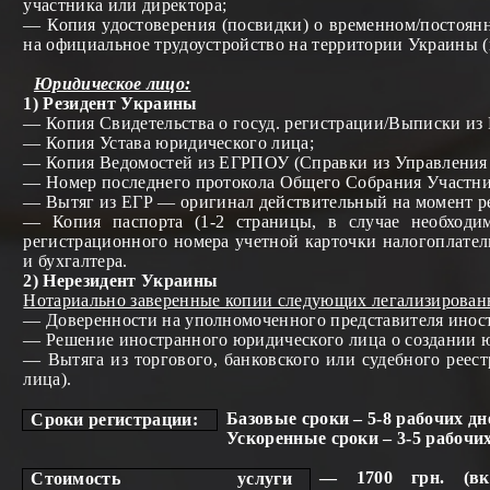
участника
или директора
;
— Копия
удостоверения (посвидки)
о временном/постоянн
на официальное трудоустройство на территории Украины (
Юридическое лицо:
1) Резидент Украины
— Копия Свидетельства о
госуд
. регистраци
и
/Выписки из
— Копия Устава юридического лица;
— Копия Ведомостей из Е
Г
РПОУ (Справки из Управления 
— Номер последнего протокола Общ
его
Собрани
я
Участни
— Вы
тяг
из Е
Г
Р — оригинал действительный на момент р
— Копия паспорта (1-2 страницы, в случае необходим
регистрационного номер
а
учетной карточки налогоплате
и бухгалтера.
2)
Нерезидент Украины
Нотариально заверенные копии следующих легализ
ирован
— Доверенности на уполномоченного представителя инос
— Решение иностранного юридического лица о создании 
— Вы
тяга
из торгового, банковского или судебного реес
лица)
.
Базовые сроки – 5-8 рабочих дн
Сроки регистрации:
Ускоренные сроки – 3-5 рабочих
— 1700 грн. (вк
Стоимость
у
слуги