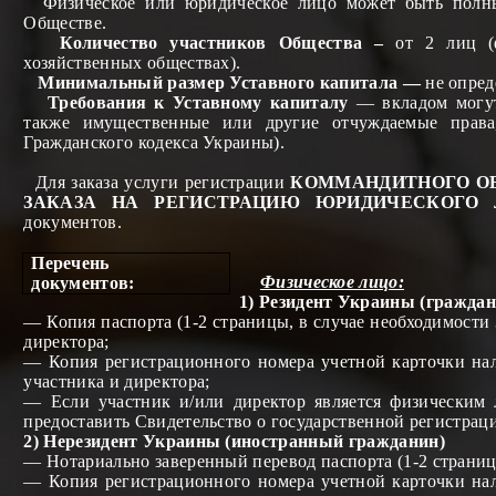
Физическое или юридическое
лицо может быть полн
Обществе.
Количество участников Общества –
от 2 лиц (
хозяйственных обществах).
Минимальный размер Уставного капитала —
не опред
Требования к Уставному капиталу
— вкладом могут
также
имущественные или другие отчуждаемые права,
Гражданского кодекса Украины)
.
Для заказа услуги регистрации
КО
М
МАНДИТНОГО О
ЗАКАЗА НА РЕГИСТРАЦИЮ ЮРИДИЧЕСКОГО 
документов.
Перечень
Физическое лицо:
документов:
1) Резидент Украины (гражда
— Копия паспорта (1-2 страницы, в случае необходимости 
директора
;
— Копия регистрационного номер
а
учетной карточки на
участника
и директора
;
— Если участник
и/или директор
является физическим
предоставить Свидетельство о государственной регистрац
2) Нерезидент Украины (иностранный гражданин)
— Нотариально
заверенный
перевод паспорта (1-2 страни
— Копия регистрационного номер
а
учетной карточки на