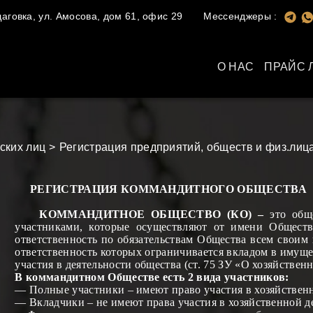
говка, ул. Амосова, дом 61, офис 29
Мессенджеры :
О НАС
ПРАЙС 
ских лиц
Регистрация предприятий, обществ и физ.лиц
РЕГИСТРАЦИЯ КОММАНДИТНОГО ОБЩЕСТВА
КОММАНДИТНОЕ ОБЩЕСТВО (КО) –
это общ
участниками, которые осуществляют от имени Обществ
ответственность по обязательствам Общества всем своим
ответственность которых ограничивается вкладом в имуще
участия в деятельности общества (ст. 75 ЗУ «О хозяйствен
В коммандитном Обществе есть 2 вида участников:
— Полные участники – имеют право участия в хозяйственн
— Вкладчики – не имеют права участия в хозяйственной д