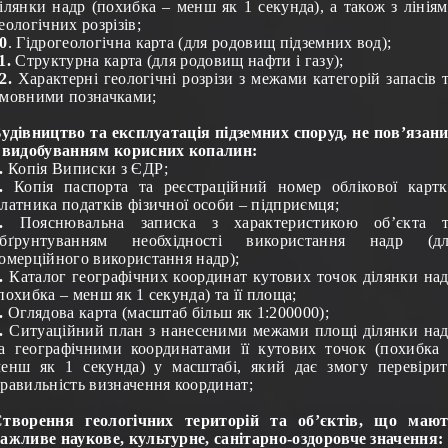
ілянки надр (похибка – менш як 1 секунда), а також з лінія
еологічних розрізів;
0
. Гідрогеологічна карта (для родовищ підземних вод);
1.
Структурна карта (для родовищ нафти і газу);
2.
Характерні геологічні розрізи з межами категорій запасів 
мовними позначками;
удівництво та експлуатація підземних споруд, не пов’язан
 видобуванням корисних копалин:
.
Копія Виписки з ЄДР
;
.
Копія паспорта та реєстраційний номер облікової карт
латника податків фізичної особи – підприємця;
.
Пояснювальна записка з характеристикою об’єкта т
обґрунтуванням необхідності використання надр (дл
омерційного використання надр);
.
Каталог географічних координат кутових точок ділянки на
похибка – менш як 1 секунда) та її площа;
.
Оглядова карта (масштаб більш як 1:200000);
.
Ситуаційний план з нанесеними межами площі ділянки на
а географічними координатами її кутових точок (похибка
енш як 1 секунда) у масштабі, який дає змогу перевіри
равильність визначення координат;
творення геологічних територій та об’єктів, що маю
ажливе наукове, культурне, санітарно-оздоровче значення: