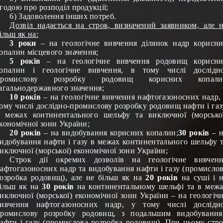
годою про розподіл продукції;
6) Задоволення інших потреб.
Дозвіл надається на строк, визначений заявником, але 
ільш як на:
3 роки
– на геологічне вивчення ділянок надр корисн
опалин місцевого значення;
5 років
– на геологічне вивчення родовищ корисни
опалин і геологічне вивчення, в тому числі дослідн
промислову розробку родовищ корисних копали
агальнодержавного значення;
10 років
– на геологічне вивчення нафтогазоносних надр,
ому числі дослідно-промислову розробку родовищ нафти і газ
 межах континентального шельфу та виключної (морсько
кономічної зони України;
20 років
– на видобування корисних копалин;
30 років
– н
идобування нафти і газу в межах континентального шельфу 
иключної (морської) економічної зони України;
Cтрок дії окремих дозволів на геологічне вивченн
афтогазоносних надр та видобування нафти і газу (промисло
озробка родовищ), але не більш як на
20 років
на суші і 
ільш як на
30 років
на континентальному шельфі та в меж
иключної (морської) економічної зони України – на геологіч
ивчення нафтогазоносних надр, у тому числі дослідн
ромислову розробку родовищ, з подальшим видобуванн
афти і газу (промислова розробка родовищ). При цьому стр