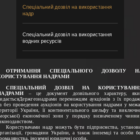
Спеціальний дозвіл на використання
надр
Спеціальний дозвіл на використання
водних ресурсів
ОТРИМАННЯ СПЕЦІАЛЬНОГО ДОЗВОЛУ Н
КОРИСТУВАННЯ НАДРАМИ
СПЕЦІАЛЬНИЙ ДОЗВІЛ НА КОРИСТУВАНН
НАДРАМИ
– це документ дозвільного характеру, яки
идається
Держгеонадрами переможцям аукціонів з їх прода
а без проведення аукціонів
на користування надрами
у меж
ериторії України, її континентального шельфу та виключн
морської) економічної зони у порядку визначеному чинн
аконодавством.
Користувачами надр можуть бути підприємства, установ
рганізації, громадяни України, а також іноземці та особи б
ромадянства, іноземні юридичні особи.