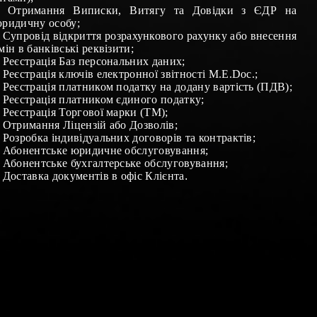
–
Отримання
Виписки,
Витягу та Довідки з ЄДР на
ридичну особу
;
–
Супровід відкриття розрахункового рахунку або внесення
мін в банківські реквізити
;
–
Реєстрація Баз персональних даних
;
–
Реєстрація ключів електронної звітності М.Е.
Doc
.
;
Реєстрація платником податку на додану вартість (ПДВ)
;
–
Реєстрація платником єдиного податку
;
–
Реєстрація Торгової марки (ТМ)
;
– Отримання
Ліцензій
або
Дозволів
;
–
Розробка індивідуальних договорів та контрактів
;
–
Абонентське юридичне обслуговування
;
–
Абонентське бухгалтерське обслуговування
;
–
Доставка документів в офіс Клієнта
.