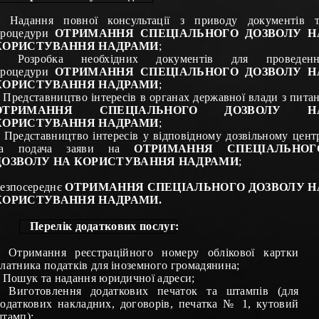
 Надання повної консультації з приводу документів 
процедури
ОТРИМАННЯ СПЕЦІАЛЬНОГО ДОЗВОЛУ
Н
КОРИСТУВАННЯ НАДРАМИ
;
– Розробка необхідних документів для проведенн
процедури
ОТРИМАННЯ
СПЕЦІАЛЬНОГО
ДОЗВОЛУ
Н
КОРИСТУВАННЯ НАДРАМИ
;
 Представництво інтересів в органах державної влади з пита
ОТРИМАННЯ
СПЕЦІАЛЬНОГО
ДОЗВОЛУ
Н
КОРИСТУВАННЯ НАДРАМИ
;
 Представництво інтересів у відповідному дозвільному цент
та подача заяви на
ОТРИМАННЯ СПЕЦІАЛЬНОГ
ДОЗВОЛУ НА КОРИСТУВАННЯ НАДРАМИ
;
езпосереднє
ОТРИМАННЯ
СПЕЦІАЛЬНОГО
ДОЗВОЛУ
Н
КОРИСТУВАННЯ НАДРАМИ.
Перелік додаткових послуг:
–
Отримання реєстраційного номеру облікової картки
латника податків для іноземного громадянина
;
–
Пошук та надання юридичної адреси
;
–
Виготовлення додаткових печаток та штампів (для
одаткових накладних, договорів, печатка № 1, кутовий
тамп)
;