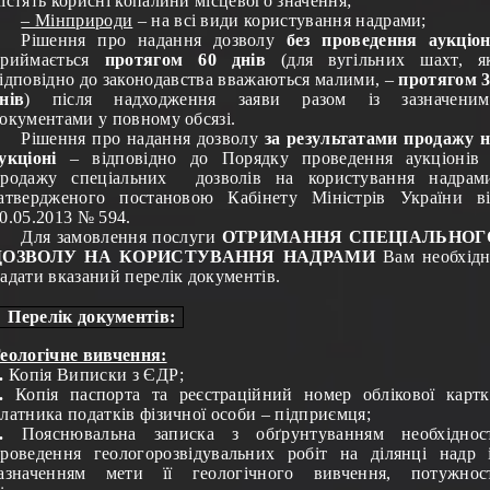
істять корисні копалини місцевого значення;
– Мінприроди
– на всі види користування надрами;
Рішення про надання дозволу
без проведення аукціо
приймається
протягом
60 днів
(для вугільних шахт, як
ідповідно до законодавства вважаються малими, –
протягом 
нів
) після надходження заяви разом із зазначеним
окументами у повному обсязі.
Рішення про надання дозволу
за результатами продажу 
аукціоні
– відповідно до Порядку проведення аукціонів
родажу спеціальних дозволів на користування надрам
атвердженого постановою Кабінету Міністрів України в
0.05.2013 № 594.
Для замовлення послуги
ОТРИМАННЯ СПЕЦІАЛЬНОГ
ДОЗВОЛУ НА КОРИСТУВАННЯ НАДРАМИ
Вам необхід
адати вказаний перелік документів
.
Перелік документів:
еологічне вивчення:
.
Копія Виписки з ЄДР;
.
К
опія паспорта та реєстраційний номер облікової карт
латника податків фізичної особи – підприємця;
.
Пояснювальна записка з обґрунтуванням необхідност
роведення геологорозвідувальних робіт на ділянці надр 
азначенням мети її геологічного вивчення, потужнос