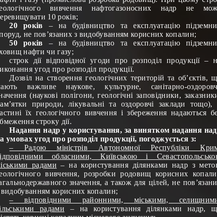
геологічного вивчення нафтогазоносних надр не мож
еревищувати 10 років;
20 років
– на будівництво та експлуатацію підземн
поруд, не пов’язаних з видобуванням корисних копалин;
50 років
– на будівництво та експлуатацію підземн
ховищ нафти чи газу;
строк дії відповідної угоди про розподіл продукції – 
иконання угод про розподіл продукції.
Дозвіл на створення геологічних територій та об’єктів, 
ають важливе наукове, культурне, санітарно-оздоров
начення (наукові полігони, геологічні заповідники, заказник
ам’ятки природи, лікувальні та оздоровчі заклади тощо),
астині їх геологічного вивчення і збереження надаються б
бмеження строку дії.
Надання надр у користування, за винятком надання на
а умовах угод про розподіл продукції, погоджується з:
– Радою міністрів Автономної Республіки Крим
відповідними обласними, Київською і Севастопольсько
іськими радами
– на користування ділянками надр з мет
еологічного вивчення, розробки родовищ корисних копал
агальнодержавного значення, а також для цілей, не пов’язан
 видобуванням корисних копалин;
– відповідними районними, міськими, селищними
ільськими радами
– на користування ділянками надр, щ