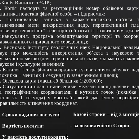
.
Копія Виписки з ЄДР
;
.
Копія паспорта та реєстраційний номер облікової карт
латника податків фізичної особи – підприємця;
.
Пояснювальна записка з характеристикою об’єкта т
азначенням мети використання надр, перспективний пл
озвитку геологічної території (об’єкта) із зазначенням джер
інансування, програма облаштування території та охоро
авколишнього природного середовища;
.
Висновок Інституту геологічних наук Національної академ
аук про можливість використання об’єкта з науковою 
ультурною метою (для територій та об’єктів, які мають важли
аукове і культурне значення);
.
Каталог географічних координат кутових точок ділянки на
похибка – менш як 1 секунда) із зазначенням її площі;
.
Оглядова карта (масштаб більш як 1:200000);
.
Ситуаційний план з нанесеними межами площі ділянки на
а географічними координатами її кутових точок (похибка
енш як 1 секунда) у масштабі, який дає змогу перевіри
равильність визначення координат
.
Базові строки – від 3 місяці
Сроки надання послуги:
– за домовленістю Сторін.
Вартість послуги:
У вартість послуги входить: