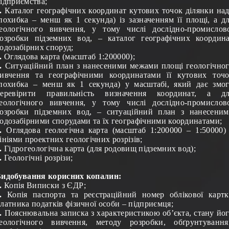
ідприємства;
.
Каталог географічних координат кутових точок ділянки на
похибка – менш як 1 секунда) із зазначенням її площі, а д
еологічного вивчення, у тому числі дослідно-промислов
озробки підземних вод, – каталог географічних координ
одозабірних споруд;
.
Оглядова карта (масштаб 1:200000);
.
Ситуаційний план з нанесеними межами площі геологічно
ивчення та географічними координатами її кутових точ
похибка – менш як 1 секунда) у масштабі, який дає змо
перевірити правильність визначення координат, а дл
еологічного вивчення, у тому числі дослідно-промислов
озробки підземних вод, – ситуаційний план з нанесени
одозабірними спорудами та їх географічними координатами;
.
О
глядова геологічна карта (масштаб 1:200000 – 1:50000)
ініями проектних геологічних розрізів;
.
Гідрогеологічна карта (для родовищ підземних вод);
.
Геологічні розрізи;
идобування корисних копалин:
.
Копія Виписки з ЄДР
;
.
Копія паспорта та реєстраційний номер облікової карт
латника податків фізичної особи – підприємця;
.
Пояснювальна записка з характеристикою об’єкта, стану йо
еологічного вивчення, методу розробки, обґрунтуванн