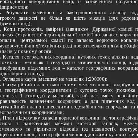
еобхідності використання надр, із зазначенням потужнос
ідприємства;
.
Результати хімічного та бактеріологічного аналізу во
троком давності не більш як шість місяців (для родов
ідземних вод);
.
Копії протоколів, завірені заявником, Державної комісії 
апасах (Української територіальної комісії по запасах корисн
опалин, центральної комісії по запасах корисних копали
ауково-технічних/технічних рад) про затвердження (апробаці
апасів у повному обсязі;
.
Каталог географічних координат кутових точок ділянки на
похибка – менш як 1 секунда) із зазначенням її площі, а д
идобування підземних вод – каталог географічних координ
одозабірних споруд;
.
Оглядова карта (масштаб не менш як 1:200000);
.
Ситуаційний план з нанесеними межами площі видобуван
а географічними координатами її кутових точок (похибка
енш як 1 секунда) у масштабі, який дає змогу перевіри
равильність визначення координат, а для підземних вод
итуаційний план з нанесеними водозабірними спорудами та 
еографічними координатами;
.
План підрахунку запасів корисної копалини на топографічн
основі з нанесеними межами категорії запасів, межам
емельного та гірничого відводів (за наявності), контур
іцензійної площі з географічними координатами кутових точ