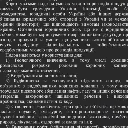
Користувачами надр на умовах угод про розподіл продукц
можуть бути громадяни України, іноземці, особи бе
ромадянства, юридичні особи України або інших держа
б’єднання юридичних осіб, створені в Україні чи за межа
країни (інвестори), що відповідають вимогам законодавст
країни. Об’єднання юридичних осіб, що не є юридичн
собою, може бути користувачем надр відповідно до угоди п
озподіл продукції за умови, що учасники такого об’єднан
несуть солідарну відповідальність за зобов’язаннями
ередбаченими угодою про розподіл продукції.
Надра надаються у користування для:
1) Геологічного вивчення, в тому числі дослідно
промислової розробки родовищ корисних копали
агальнодержавного значення;
2) Видобування корисних копалин;
3) Будівництва та експлуатації підземних споруд, 
ов’язаних з видобуванням корисних копалин, у тому чис
поруд для підземного зберігання нафти, газу та інших речовин
матеріалів, захоронення шкідливих речовин і відході
иробництва, скидання стічних вод;
4) Створення геологічних територій та об’єктів, що маю
ажливе наукове, культурне, санітарно-оздоровче значен
наукові полігони, геологічні заповідники, заказники, пам’ят
рироди, лікувальні, оздоровчі заклади та ін.);
5) Виконання робіт (здійснення діяльності), передбачен