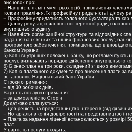
висновок про:
– Наявність як мінімум трьох осіб, призначених членами
голови правління, їх професійну придатність і ділову ре
– Професійну придатність головного бухгалтера та кері
– Ділову репутацію членів спостережної ради, головног
внутрішнього аудиту;
– Наявність організаційної структури та відповідних спе
надання банківських та інших фінансових послуг, банків
програмного забезпечення, приміщень, що відповідаю
банком України;
5) Копії внутрішніх положень банку, що регламентують 
послуг, визначають порядок здійснення внутрішнього к
6) Бізнес-план на три роки, складений згідно з вимогам
7) Копію платіжного документа про внесення плати за вид
встановлює Національний банк України.
Строки отримання:
– від 30 робочих днів.
Вартість послуги отримання:
– за домовленістю Сторін.
Додатково сплачується:
– Довіреність на представництво інтересів (від фізичних
– Нотаріальна копія довіреності на представництво інте
– Плата за надання ліцензії встановлюється у розмірі 
плат.
У вартість послуги входить: