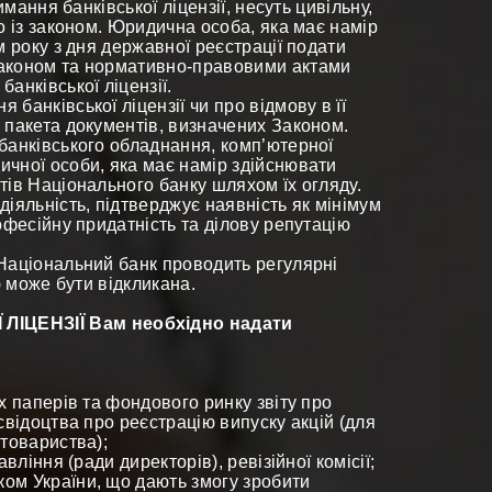
имання банківської ліцензії, несуть цивільну,
о із законом. Юридична особа, яка має намір
м року з дня державної реєстрації подати
Законом та нормативно-правовими актами
анківської ліцензії.
банківської ліцензії чи про відмову в її
 пакета документів, визначених Законом.
банківського обладнання, комп’ютерної
ичної особи, яка має намір здійснювати
тів Національного банку шляхом їх огляду.
іяльність, підтверджує наявність як мінімум
офесійну придатність та ділову репутацію
 Національний банк проводить регулярні
ю може бути відкликана.
ЛІЦЕНЗІЇ Вам необхідно надати
х паперів та фондового ринку звіту про
свідоцтва про реєстрацію випуску акцій (для
 товариства);
вління (ради директорів), ревізійної комісії;
ом України, що дають змогу зробити