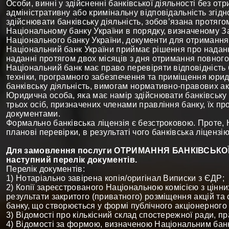
Особи, винні у здійсненні банківської діяльності без отр
адміністративну або кримінальну відповідальність згідн
здійснювати банківську діяльність, зобов’язана протяго
Національному банку України в порядку, визначеному 
Національного банку України, документи для отримання б
Національний банк України приймає рішення про надання 
наданні протягом двох місяців з дня отримання повного
Національний банк має право перевіряти відповідність 
техніки, програмного забезпечення та приміщення юрид
банківську діяльність, вимогам нормативно-правових ак
Юридична особа, яка має намір здійснювати банківську д
трьох осіб, призначених членами правління банку, їх пр
документами.
Формально банківська ліцензія є безстроковою. Проте,
планові перевірки, в результаті чого банківська ліцензі
Для замовлення послуги ОТРИМАННЯ БАНКІВСЬКОЇ 
наступний перелік документів.
Перелік документів:
1) Нотаріально завірена копія/оригінал Виписки з ЄДР;
2) Копії зареєстрованого Національною комісією з цінни
результати закритого (приватного) розміщення акцій та 
банку, що створюється у формі публічного акціонерного
3) Відомості про кількісний склад спостережної ради, пра
4) Відомості за формою, визначеною Національним банк