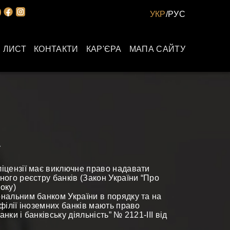
УКР
/
РУС
 ЛИСТ
КОНТАКТИ
КАР'ЄРА
МАПА САЙТУ
Ї
 ліцензії має виключне право надавати
вного реєстру банків (Закон України “Про
року)
ональним банком України в порядку та на
 філії іноземних банків мають право
нки і банківську діяльність” № 2121-III від