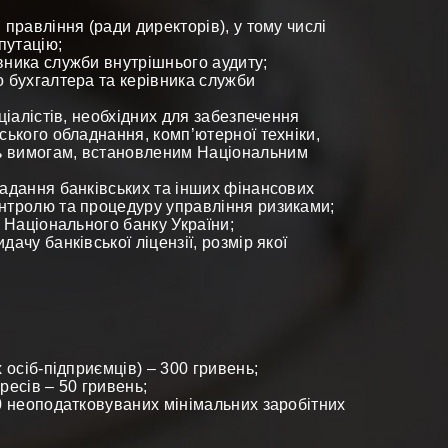
 правління (ради директорів), у тому числі
путацію;
вника служби внутрішнього аудиту;
о бухгалтера та керівника служби
ціалістів, необхідних для забезпечення
ського обладнання, комп’ютерної техніки,
ть вимогам, встановленим Національним
надання банківських та інших фінансових
онтролю та процедуру управління ризиками;
и Національного банку України;
ачу банківської ліцензії, розмір якої
 осіб-підприємців) – 300 гривень;
ресів – 50 гривень;
50 неоподатковуваних мінімальних заробітних