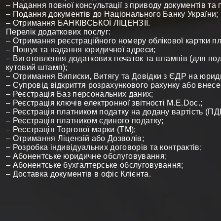
– Надання повної консультації з приводу документів т
– Подання документів до Національного Банку України;
– Отримання БАНКІВСЬКОЇ ЛІЦЕНЗІЇ.
Перелік додаткових послуг:
– Отримання реєстраційного номеру облікової картки п
– Пошук та надання юридичної адреси;
– Виготовлення додаткових печаток та штампів (для под
кутовий штамп);
– Отримання Виписки, Витягу та Довідки з ЄДР на юрид
– Супровід відкриття розрахункового рахунку або внесен
– Реєстрація Баз персональних даних;
– Реєстрація ключів електронної звітності М.Е.Doc.;
– Реєстрація платником податку на додану вартість (ПД
– Реєстрація платником єдиного податку;
– Реєстрація Торгової марки (ТМ);
– Отримання Ліцензій або Дозволів;
– Розробка індивідуальних договорів та контрактів;
– Абонентське юридичне обслуговування;
– Абонентське бухгалтерське обслуговування;
– Доставка документів в офіс Клієнта.