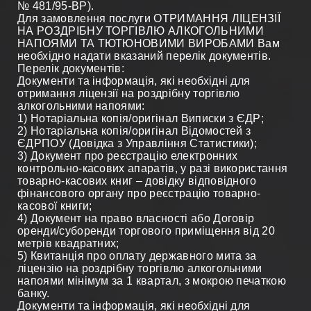
№ 481/95-ВР).
Для замовлення послуги ОТРИМАННЯ ЛІЦЕНЗІЇ
НА РОЗДРІБНУ ТОРГІВЛЮ АЛКОГОЛЬНИМИ
НАПОЯМИ ТА ТЮТЮНОВИМИ ВИРОБАМИ Вам
необхідно надати вказаний перелік документів.
Перелік документів:
Документи та інформація, які необхідні для
отримання ліцензії на роздрібну торгівлю
алкогольними напоями:
1) Нотаріальна копія/оригінал Виписки з ЄДР;
2) Нотаріальна копія/оригінал Відомостей з
ЄДРПОУ (Довідка з Управління Статистики);
3) Документ про реєстрацію електронних
контрольно-касових апаратів, у разі використання
товарно-касових книг – довідку відповідного
фінансового органу про реєстрацію товарно-
касової книги;
4) Документ на право власності або Договір
оренди/суборенди торгового приміщення від 20
метрів квадратних;
5) Квитанція про оплату державного мита за
ліцензію на роздрібну торгівлю алкогольними
напоями мінімум за 1 квартал, з мокрою печаткою
банку.
Документи та інформація, які необхідні для