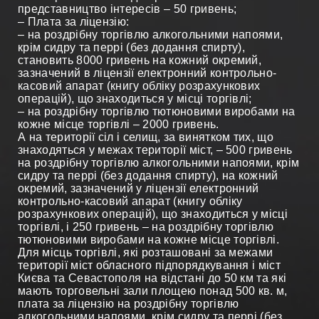
представництво інтересів – 50 гривень;
– Плата за ліцензію:
– на роздрібну торгівлю алкогольними напоями,
крім сидру та перрі (без додання спирту),
становить 8000 гривень на кожний окремий,
зазначений в ліцензії електронний контрольно-
касовий апарат (книгу обліку розрахункових
операцій), що знаходиться у місці торгівлі;
– на роздрібну торгівлю тютюновими виробами на
кожне місце торгівлі – 2000 гривень.
А на території сіл і селищ, за винятком тих, що
знаходяться у межах території міст, – 500 гривень
на роздрібну торгівлю алкогольними напоями, крім
сидру та перрі (без додання спирту), на кожний
окремий, зазначений у ліцензії електронний
контрольно-касовий апарат (книгу обліку
розрахункових операцій), що знаходиться у місці
торгівлі, і 250 гривень – на роздрібну торгівлю
тютюновими виробами на кожне місце торгівлі.
Для місць торгівлі, які розташовані за межами
території міст обласного підпорядкування і міст
Києва та Севастополя на відстані до 50 км та які
мають торговельні зали площею понад 500 кв. м,
плата за ліцензію на роздрібну торгівлю
алкогольними напоями, крім сидру та перрі (без