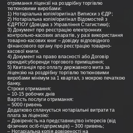
отримання ліцензії на роздрібну торгівлю
тютюновими виробами:
1) Нотаріальна копія/оригінал Виписки з ЄДР;
2) Нотаріальна копія/оригінал Відомостей з
ЄДРПОУ (Довідка з Управління Статистики);
3) Документ про реєстрацію електронних
контрольно-касових апаратів, у разі використання
товарно-касових книг – довідку відповідного
фінансового органу про реєстрацію товарно-
касової книги.
4) Документ на право власності або Договір
оренди/суборенди торгового приміщення;
5) Квитанція про оплату державного мита за
ліцензію на роздрібну торгівлю тютюновими
виробами мінімум за 1 квартал, з мокрою печаткою
банку.
Строки отримання:
– 10-15 робочих днів
Вартість послуги отримання:
– 5000 гривень
Додатково сплачується нотаріальні витрати та
плата за ліцензію:
– Довіреність на представництво інтересів (від
фізичних осіб-підприємців) – 300 гривень;
– Нотаріальна копія довіреності на