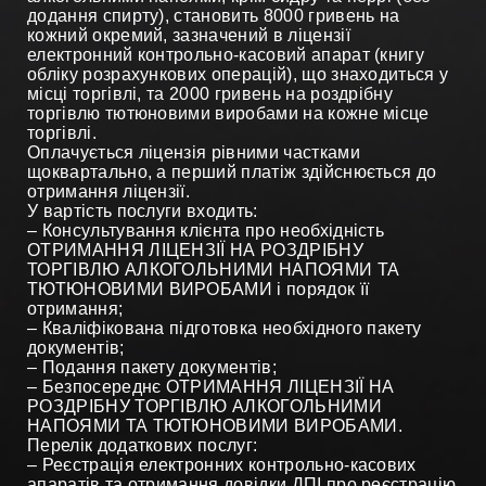
додання спирту), становить 8000 гривень на
кожний окремий, зазначений в ліцензії
електронний контрольно-касовий апарат (книгу
обліку розрахункових операцій), що знаходиться у
місці торгівлі, та 2000 гривень на роздрібну
торгівлю тютюновими виробами на кожне місце
торгівлі.
Оплачується ліцензія рівними частками
щоквартально, а перший платіж здійснюється до
отримання ліцензії.
У вартість послуги входить:
– Консультування клієнта про необхідність
ОТРИМАННЯ ЛІЦЕНЗІЇ НА РОЗДРІБНУ
ТОРГІВЛЮ АЛКОГОЛЬНИМИ НАПОЯМИ ТА
ТЮТЮНОВИМИ ВИРОБАМИ і порядок її
отримання;
– Кваліфікована підготовка необхідного пакету
документів;
– Подання пакету документів;
– Безпосереднє ОТРИМАННЯ ЛІЦЕНЗІЇ НА
РОЗДРІБНУ ТОРГІВЛЮ АЛКОГОЛЬНИМИ
НАПОЯМИ ТА ТЮТЮНОВИМИ ВИРОБАМИ.
Перелік додаткових послуг:
– Реєстрація електронних контрольно-касових
апаратів та отримання довідки ДПІ про реєстрацію