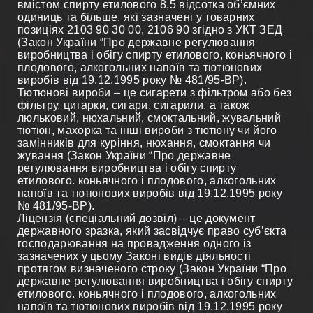
вмістом спирту етилового 8,5 відсотка об’ємних
одиниць та більше, які зазначені у товарних
позиціях 2103 90 30 00, 2106 90 згідно з УКТ ЗЕД
(Закон України “Про державне регулювання
виробництва і обігу спирту етилового, коньячного і
плодового, алкогольних напоїв та тютюнових
виробів від 19.12.1995 року № 481/95-ВР).
Тютюнові вироби – це сигарети з фільтром або без
фільтру, цигарки, сигари, сигарили, а також
люльковий, нюхальний, смоктальний, жувальний
тютюн, махорка та інші вироби з тютюну чи його
замінників для куріння, нюхання, смоктання чи
жування (Закон України “Про державне
регулювання виробництва і обігу спирту
етилового. коньячного і плодового, алкогольних
напоїв та тютюнових виробів від 19.12.1995 року
№ 481/95-ВР).
Ліцензія (спеціальний дозвіл) – це документ
державного зразка, який засвідчує право суб’єкта
господарювання на провадження одного із
зазначених у цьому Законі видів діяльності
протягом визначеного строку (Закон України “Про
державне регулювання виробництва і обігу спирту
етилового. коньячного і плодового, алкогольних
напоїв та тютюнових виробів від 19.12.1995 року