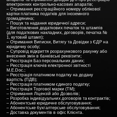
електронних контрольно-касових апаратів;
– Отримання реєстраційного номеру облікової
картки платника податків для іноземного
громадянина;
– Пошук та надання юридичної адреси;
– Виготовлення додаткових печаток та штампів
(для податкових накладних, договорів, печатка №
1, кутовий штамп);
– Отримання Виписки, Витягу та Довідки з ЄДР на
юридичну особу;
– Супровід відкриття розрахункового рахунку або
внесення змін в банківські реквізити;
– Реєстрація Баз персональних даних;
– Реєстрація ключів електронної звітності
М.Е.Doc.;
– Реєстрація платником податку на додану
вартість (ПДВ);
– Реєстрація платником єдиного податку;
– Реєстрація Торгової марки (ТМ);
– Отримання Ліцензій або Дозволів;
– Розробка індивідуальних договорів та контрактів;
– Абонентське юридичне обслуговування;
– Абонентське бухгалтерське обслуговування;
– Доставка документів в офіс Клієнта.