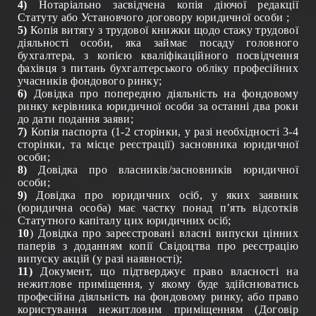
4)
Нотаріально засвідчена копія діючої редакції
Статуту або Установчого договору юридичної особи ;
5)
Копія витягу
з трудової книжки щодо стажу трудової
діяльності особи, яка займає посаду головного
бухгалтера, з копією кваліфікаційного посвідчення
фахівця з питань бухгалтерського обліку професійних
учасників фондового ринку;
6)
Довідка про попередню діяльність на фондовому
ринку керівника юридичної особи за останні два роки
до дати подання заяви;
7)
Копія паспорта (1-2 сторінки, у разі необхідності 3-4
сторінки, та місце реєстрації) засновника юридичної
особи;
8)
Довідка про власників/засновників юридичної
особи;
9)
Довідка про юридичних осіб, у яких заявник
(юридична особа) має частку понад п’ять відсотків
Статутного капіталу цих юридичних осіб;
10
) Довідка про зареєстровані власні випуски цінних
паперів з доданням копії Свідоцтва про реєстрацію
випуску акцій (у разі наявності);
11)
Документ, що підтверджує право власності на
нежитлове приміщення, у якому буде здійснюватись
професійна діяльність на фондовому ринку, або право
користування нежитловим приміщенням (Договір