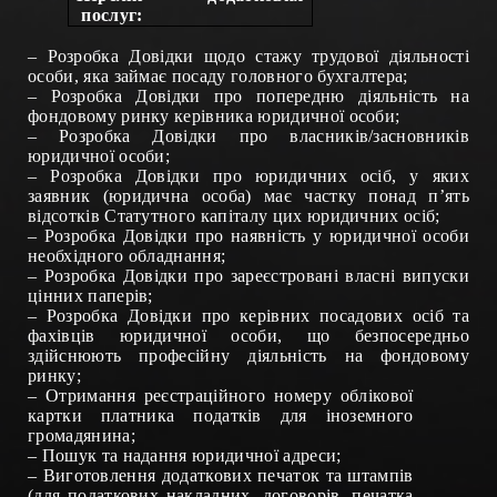
послуг:
– Розробка Довідки щодо стажу трудової діяльності
особи, яка займає посаду головного бухгалтера;
– Розробка
Довідки про попередню діяльність на
фондовому ринку керівника юридичної особи;
– Розробка
Довідки про власників/засновників
юридичної особи;
– Розробка Довідки про юридичних осіб, у яких
заявник (юридична особа) має частку понад п’ять
відсотків Статутного капіталу цих юридичних осіб;
– Розробка Довідки про наявність у юридичної особи
необхідного обладнання;
– Розробка Довідки про зареєстровані власні випуски
цінних паперів;
– Розробка Довідки про керівних посадових осіб та
фахівців юридичної особи, що безпосередньо
здійснюють професійну діяльність на фондовому
ринку;
–
Отримання реєстраційного номеру облікової
картки платника податків для іноземного
громадянина
;
–
Пошук та надання юридичної адреси
;
–
Виготовлення додаткових печаток та штампів
(для податкових накладних, договорів, печатка