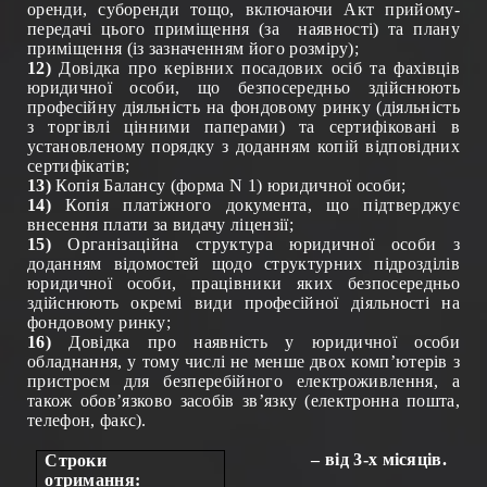
оренди, суборенди тощо, включаючи Акт прийому-
передачі цього приміщення (за
наявності) та плану
приміщення (із зазначенням його розміру);
12)
Довідка про керівних посадових осіб та фахівців
юридичної особи, що безпосередньо здійснюють
професійну діяльність на фондовому ринку (діяльність
з торгівлі цінними паперами) та сертифіковані в
установленому порядку з доданням копій відповідних
сертифікатів;
13)
Копія Балансу (форма N 1) юридичної особи;
14)
Копія платіжного документа, що підтверджує
внесення плати за видачу ліцензії;
15)
Організаційна структура юридичної особи з
доданням відомостей щодо структурних підрозділів
юридичної особи, працівники яких безпосередньо
здійснюють окремі види професійної діяльності на
фондовому ринку;
16)
Довідка про наявність у юридичної особи
обладнання, у тому числі не менше двох комп’ютерів з
пристроєм для безперебійного електроживлення, а
також обов’язково засобів зв’язку (електронна пошта,
телефон, факс).
– від
3-х місяців
.
Строки
отримання: