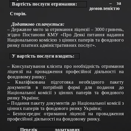
–
за
Вартість послуги отримання:
домовленістю
Сторін.
Додатково сплачується:
– Державне мито за отримання ліцензії – 3000 гривень,
згідно Постанови КМУ «П
ро
Деякі питання надання
Національною комісією з цінних паперів та фондового
ринку платних адміністративних послуг».
У вартість послуги входить
:
– Консультування клієнта про необхідність отримання
ліцензії на провадження професійної діяльності на
фондовому ринку;
– Кваліфікована підготовка необхідного пакету
документів в потрібній формі для подання до
Національної комісії з цінних паперів та фондового
ринку України
;
– Подання пакету документів до
Національної комісії з
цінних паперів та фондового ринку України
;
– Безпосереднє отримання ліцензії на провадження
професійної діяльності на фондовому ринку.
Перелік додаткових