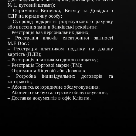
№ 1, кутовий штамп)
;
–
Отримання Виписки, Витягу та Довідки з
ЄДР на юридичну особу
;
–
Супровід відкриття розрахункового рахунку
або внесення змін в банківські реквізити
;
–
Реєстрація Баз персональних даних
;
–
Реєстрація ключів електронної звітності
М.Е.Doc.
;
–
Реєстрація платником податку на додану
вартість (ПДВ)
;
–
Реєстрація платником єдиного податку
;
–
Реєстрація Торгової марки (ТМ)
;
– Отримання
Ліцензій
або
Дозволів
;
–
Розробка індивідуальних договорів та
контрактів
;
–
Абонентське юридичне обслуговування
;
–
Абонентське бухгалтерське обслуговування
;
–
Доставка документів в офіс Клієнта
.