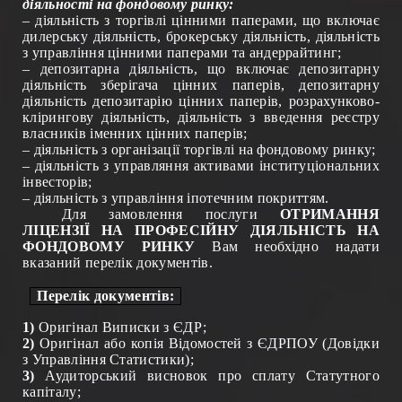
діяльності на фондовому ринку:
– діяльність з торгівлі цінними паперами, що включає
дилерську діяльність, брокерську діяльність, діяльність
з управління цінними паперами та андеррайтинг;
– депозитарна діяльність, що включає депозитарну
діяльність зберігача цінних паперів, депозитарну
діяльність депозитарію цінних паперів, розрахунково-
клірингову діяльність, діяльність з введення реєстру
власників іменних цінних паперів;
– діяльність з організації торгівлі на фондовому ринку;
– діяльність з управляння активами інституціональних
інвесторів;
– діяльність з управління іпотечним покриттям.
Для замовлення послуги
ОТРИМАННЯ
ЛІЦЕНЗІЇ
НА ПРОФЕСІЙНУ ДІЯЛЬНІСТЬ
НА
ФОНДОВОМУ РИНКУ
Вам необхідно надати
вказаний перелік документів.
Перелік документів:
1)
Оригінал
Виписки з ЄДР;
2)
Оригінал або копія Відомостей з ЄДРПОУ (Довідки
з Управління Статистики);
3)
Аудиторський висновок про сплату Статутного
капіталу;