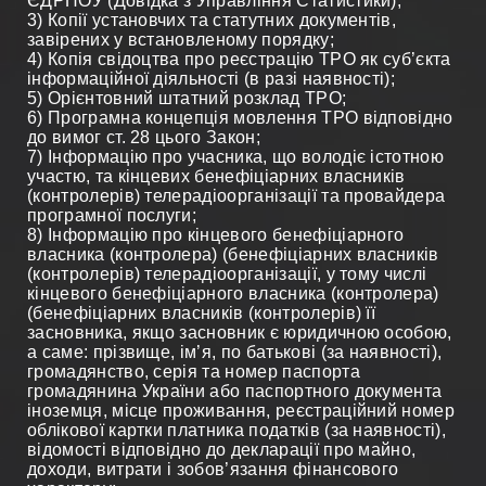
ЄДРПОУ (Довідка з Управління Статистики);
3) Копії установчих та статутних документів,
завірених у встановленому порядку;
4) Копія свідоцтва про реєстрацію ТРО як суб’єкта
інформаційної діяльності (в разі наявності);
5) Орієнтовний штатний розклад ТРО;
6) Програмна концепція мовлення ТРО відповідно
до вимог ст. 28 цього Закон;
7) Інформацію про учасника, що володіє істотною
участю, та кінцевих бенефіціарних власників
(контролерів) телерадіоорганізації та провайдера
програмної послуги;
8) Інформацію про кінцевого бенефіціарного
власника (контролера) (бенефіціарних власників
(контролерів) телерадіоорганізації, у тому числі
кінцевого бенефіціарного власника (контролера)
(бенефіціарних власників (контролерів) її
засновника, якщо засновник є юридичною особою,
а саме: прізвище, ім’я, по батькові (за наявності),
громадянство, серія та номер паспорта
громадянина України або паспортного документа
іноземця, місце проживання, реєстраційний номер
облікової картки платника податків (за наявності),
відомості відповідно до декларації про майно,
доходи, витрати і зобов’язання фінансового