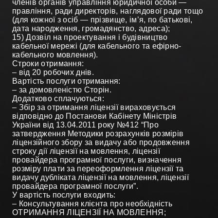
членів органів управління юридичної особи —
правління, ради директорів, наглядової ради тощо
(для кожної з осіб — прізвище, ім’я, по батькові,
дата народження, громадянство, адреса);
15) Дозвіл на проектування і будівництво
кабельної мережі (для кабельного та ефірно-
кабельного мовлення).
Строки отримання:
– від 20 робочих днів.
Вартість послуги отримання:
– за домовленістю Сторін.
Додатково сплачуються:
– Збір за отримання ліцензії вираховується
відповідно до Постанови Кабінету Міністрів
України від 13.04.2011 року №412 “Про
затвердження Методики розрахунків розмірів
ліцензійного збору за видачу або продовження
строку дії ліцензії на мовлення, ліцензії
провайдера програмної послуги, визначення
розміру плати за переоформлення ліцензії та
видачу дубліката ліцензії на мовлення, ліцензії
провайдера програмної послуги”.
У вартість послуги входить:
– Консультування клієнта про необхідність
ОТРИМАННЯ ЛІЦЕНЗІЇ НА МОВЛЕННЯ;