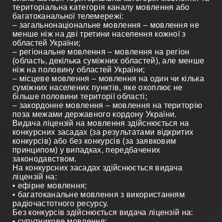
територіальна категорія каналу мовлення або
багатоканальної телемережі:
– загальнонаціональне мовлення – мовлення не
менше ніж на дві третини населення кожної з
областей України;
– регіональне мовлення – мовлення на регіон
(область, декілька суміжних областей), але менше
ніж на половину областей України;
– місцеве мовлення – мовлення на один чи кілька
суміжних населених пунктів, яке охоплює не
більше половини території області;
– закордонне мовлення – мовлення на територію
поза межами державного кордону України.
Видача ліцензій на мовлення здійснюється на
конкурсних засадах (за результатами відкритих
конкурсів) або без конкурсів (за заявковим
принципом) у випадках, передбачених
законодавством.
На конкурсних засадах здійснюється видача
ліцензій на:
• ефірне мовлення;
• багатоканальне мовлення з використанням
радіочастотного ресурсу.
Без конкурсів здійснюється видача ліцензій на:
• супутникове мовлення;