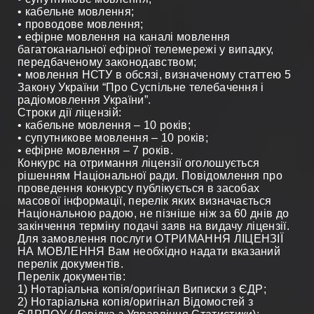
• кабельне мовлення;
• проводове мовлення;
• ефірне мовлення на каналі мовлення
багатоканальної ефірної телемережі у випадку,
передбаченому законодавством;
• мовлення НСТУ в обсязі, визначеному статтею 5
Закону України “Про Суспільне телебачення і
радіомовлення України”.
Строки дії ліцензій:
• кабельне мовлення – 10 років;
• супутникове мовлення – 10 років;
• ефірне мовлення – 7 років.
Конкурс на отримання ліцензії оголошується
рішенням Національної ради. Повідомлення про
проведення конкурсу публікується в засобах
масової інформації, перелік яких визначається
Національною радою, не пізніше ніж за 60 днів до
закінчення терміну подачі заяв на видачу ліцензії.
Для замовлення послуги ОТРИМАННЯ ЛІЦЕНЗІЇ
НА МОВЛЕННЯ Вам необхідно надати вказаний
перелік документів.
Перелік документів:
1) Нотаріальна копія/оригінал Виписки з ЄДР;
2) Нотаріальна копія/оригінал Відомостей з