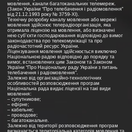
мовлення, канали багатоканальних телемереж.
(Закон України “Про телебачення і радіомовлення”
від 21.12.1993 року № 3759-XI).
Технічну розробку каналу мовлення або мережі
мовлення здійснює телерадіоорганізація, яка
отримала ліцензію на мовлення, або визначені
нею суб’єкти господарювання відповідно до вимог
законодавства про телекомунікації та про
радіочастотний ресурс України.
Ліцензування мовлення здійснюється виключно
Національною радою відповідно до порядку та
вимог, встановлених цим Законом та Законом
України “Про Національну раду України з питань
телебачення і радіомовлення”.
Залежно від організаційно-технологічних
особливостей розповсюдження програм
Національна рада видає ліцензії на такі види
мовлення:
– супутникове;
– ефірне;
– кабельне;
– проводове;
– багатоканальне.
Залежно від території розповсюдження програм
визначається територіальна категорія мовлення та