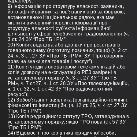
характеру;
9) Інформацію про структуру власності заявника,
його афілійованих та пов’язаних осіб за формою,
встановленою Національною радою, яка має
містити вичерпний перелік інформації про
структуру власності суб’єкта інформаційної
діяльності у сфері телебачення і радіомовлення (ч.
3 ст. 24 ЗУ “Про ТБ і РМ”;
10) Копія свідоцтва або довідки про реєстрацію
товарного знаку (логотипу, позивних, тощо) (ч. 2 ст.
24, ч. 3 ст. 27 ЗУ «Про ТБ і РМ», ЗУ “Про охорону
прав на знаки для товарів і послуг”);
11) Копія угоди з оператором телекомунікацій або
копія дозволу на експлуатацію РЕЗ завірені в
установленому порядку (ч. 3 ст. 27 ЗУ “Про ТБ і
РМ», ч. 7 ст.27, ч. 1 ст. 28 ЗУ «Про телекомунікації»,
ч. 1 ст. 32, ч. 1 ст. 42 ЗУ “Про радіочастотний
ресурс”);
12) Зобов’язання заявника (організаційно-технічні,
фінансові та інвестиційні (ч. 12 ст. 25, ч. 4 ст. 27 ЗУ
“Про ТБ і РМ”);
13) Копія редакційного статуту ТРО, затверджена в
установленому порядку, якщо ТРО нова (ст. 57 ЗУ
“Про ТБ і РМ”);
14) Відомості про керівника юридичної особи,