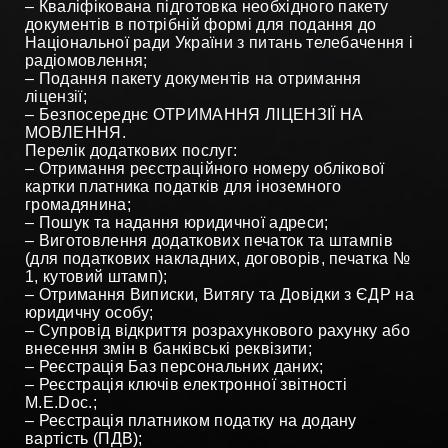
– Кваліфікована підготовка необхідного пакету
документів в потрібній формі для подання до
Національної ради України з питань телебачення і
радіомовлення;
– Подання пакету документів на отримання
ліцензії;
– Безпосереднє ОТРИМАННЯ ЛІЦЕНЗІЇ НА
МОВЛЕННЯ.
Перелік додаткових послуг:
– Отримання реєстраційного номеру облікової
картки платника податків для іноземного
громадянина;
– Пошук та надання юридичної адреси;
– Виготовлення додаткових печаток та штампів
(для податкових накладних, договорів, печатка №
1, кутовий штамп);
– Отримання Виписки, Витягу та Довідки з ЄДР на
юридичну особу;
– Супровід відкриття розрахункового рахунку або
внесення змін в банківські реквізити;
– Реєстрація Баз персональних даних;
– Реєстрація ключів електронної звітності
М.Е.Doc.;
– Реєстрація платником податку на додану
вартість (ПДВ);