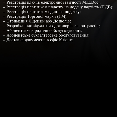
–
Реєстрація ключів електронної звітності М.Е.
Doc
.
;
–
Реєстрація платником податку на додану вартість (ПДВ)
;
–
Реєстрація платником єдиного податку
;
–
Реєстрація Торгової марки (ТМ)
;
– Отримання
Ліцензій
або
Дозволів
;
–
Розробка індивідуальних договорів та контрактів
;
–
Абонентське юридичне обслуговування
;
–
Абонентське бухгалтерське обслуговування
;
–
Доставка документів в офіс Клієнта
.