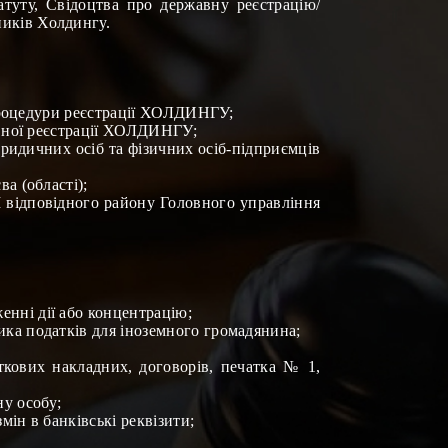
татуту, Свідоцтва про державну реєстрацію/
ників Холдингу.
 процедури реєстрації ХОЛДИНГУ;
авної реєстрації ХОЛДИНГУ;
юридичних осіб та фізичних осіб-підприємців
а (області);
відповідного району Головного управління
нні дії або концентрацію;
ика податків для іноземного громадянина
;
ткових накладних, договорів, печатка № 1,
ну особу
;
мін в банківські реквізити
;