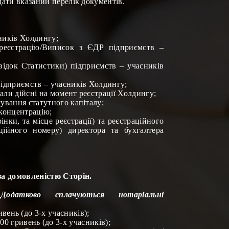
дати вказаний перелік документів.
ників Холдингу
;
у реєстрацію/Виписок з ЄДР
підприємств –
відок Статистики)
підприємств – учасників
ідприємств – учасників Холдингу;
али дійсні на момент реєстрації
Холдингу;
ування статутного капіталу;
 концентрацію;
інки, та місце реєстрації) та реєстраційного
аційного номеру)
директора та бухгалтера
за домовленістю Сторін.
Додатково сплачуються нотаріальні
ивень (до 3-х учасників);
4
00 гривень (до 3-х учасників);