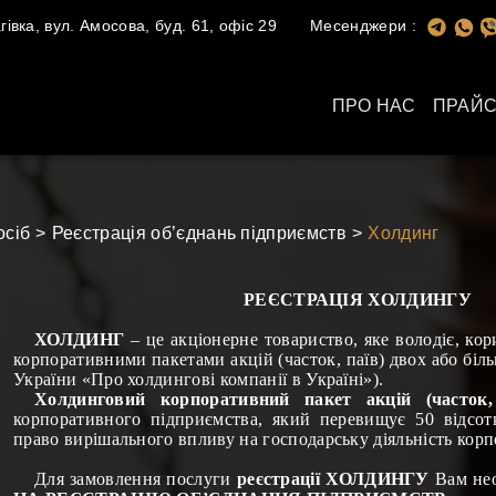
івка, вул. Амосова, буд. 61, офіс 29
Месенджери :
ПРО НАС
ПРАЙС
осіб
Реєстрація об’єднань підприємств
Холдинг
РЕЄСТРАЦІЯ ХОЛДИНГУ
ХОЛДИНГ
– це акціонерне товариство, яке володіє, ко
корпоративними пакетами акцій (часток, паїв) двох або біл
України «Про холдингові компанії в Україні»).
Холдинговий корпоративний пакет акцій (часток,
корпоративного підприємства, який перевищує 50 відсотк
право вирішального впливу на господарську діяльність кор
Для замовлення послуги
реєстрації ХОЛДИНГУ
Вам не