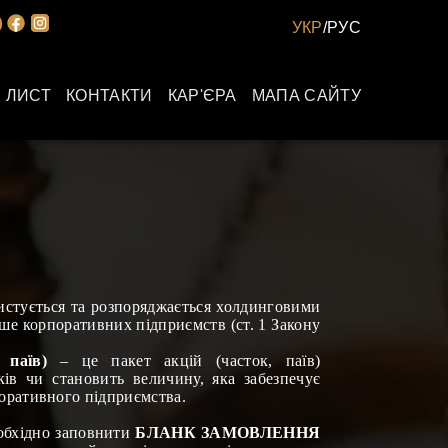
УКР
/
РУС
 ЛИСТ
КОНТАКТИ
КАР'ЄРА
МАПА САЙТУ
ристується та розпоряджається холдинговими
ьше корпоративних підприємств (ст. 1 Закону
 паїв)
– це пакет акцій (часток, паїв)
ів чи становить величину, яка забезпечує
поративного підприємства.
обхідно заповнити
БЛАНК ЗАМОВЛЕННЯ