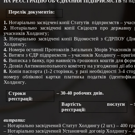
НА РЕЄСТРАЦІЮ ОБ’ЄДНАННЯ ПІДПРИЄМСТВ
та на
Перелік документів:
1.
Нотаріально засвідчені копії Статутів
підприємств – учас
2.
Нотаріально засвідчені копії Свідоцтв про державн
учасників Холдингу;
3.
Нотаріально засвідчені копії Відомостей з ЄДРПОУ (До
Холдингу;
4.
Номера останнії Протоколів Загальних Зборів Учасників
п
5.
Витяги з ЄДР
підприємств – учасників Холдингу
– оригін
6.
Виписка з банку, про наявність грошових коштів для форм
7.
Дозвіл Антимонопольного комітету на узгодженні дії або
8.
Копія паспорта (1-2 сторінки, у разі необхідності 3-4 стор
номеру облікової картки платника податків
(ідентифік
Холдингу
.
– 30-40 робочих днів.
Строки
реєстрації:
– 
Вартість послуги
реєстрації:
витрати:
– Нотаріально засвідчений Статут
Холдингу
(2 шт.) – 400 гр
– Нотаріально засвідчений Установчий договір
Холдингу
– 