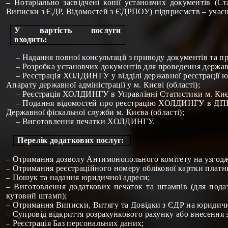
–
Нотаріально засвідчені копії установчих документів (С
Виписки з ЄДР, Відомостей з ЄДРПОУ)
підприємств – учас
У вартість послуги
входить:
– Надання повної консультації з приводу документів та
– Розробка установчих документів для проведення держ
– Реєстрація ХОЛДИНГУ у
відділі державної реєстрації 
Апарату державної адміністрації у м. Києві (області)
;
– Реєстрація ХОЛДИНГУ в Управлінні Статистики м. Києв
– Подання відомостей про реєстрацію ХОЛДИНГУ в ДПІ 
Державної фіскальної служби м. Києва
(області)
;
– Виготовлення печатки ХОЛДИНГУ.
Перелік додаткових послуг:
– Отримання дозволу Антимонопольного комітету на узгодже
–
Отримання реєстраційного номеру облікової картки платн
–
Пошук та надання юридичної адреси
;
–
Виготовлення додаткових печаток та штампів (для пода
кутовий штамп)
;
–
Отримання
Виписки,
Витягу та Довідки з ЄДР на юридич
–
Супровід відкриття розрахункового рахунку або внесення з
–
Реєстрація Баз персональних даних
;