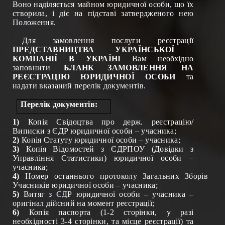
Воно наділяється майном юридичної особи, що їх
створила, і діє на підставі затвердженого нею
Положення.
Для замовлення послуги реєстрації
ПРЕДСТАВНИЦТВА УКРАЇНСЬКОЇ
КОМПАНІЇ В УКРАЇНІ
Вам необхідно
заповнити
БЛАНК ЗАМОВЛЕННЯ НА
РЕЄСТРАЦІЮ ЮРИДИЧНОЇ ОСОБИ
та
надати вказаний перелік документів.
Перелік документів:
1)
Копія Свідоцтва про держ. реєстрацію/
Виписки з ЄДР юридичної особи – учасника;
2)
Копія Статуту юридичної особи – учасника;
3)
Копія Відомостей з ЄДРПОУ (Довідки з
Управління Статистики) юридичної особи –
учасника;
4)
Номер останнього
протоколу Загальних Зборів
Учасників
юридичної особи – учасника
;
5)
Витяг з ЄДР
юридичної особи – учасника
–
оригінал дійсний на момент реєстрації
;
6)
Копія паспорта (1-2 сторінки, у разі
необхідності 3-4 сторінки, та місце реєстрації) та