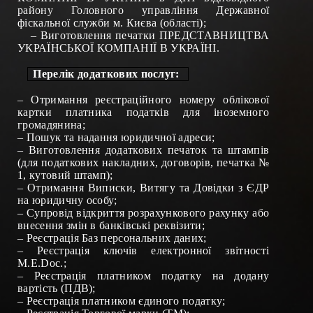
району Головного управління Державної
фіскальної служби м. Києва
(області)
;
– Виготовлення печатки ПРЕДСТАВНИЦТВА
УКРАЇНСЬКОЇ КОМПАНІЇ В УКРАЇНІ.
Перелік додаткових послуг:
–
Отримання реєстраційного номеру облікової
картки платника податків для іноземного
громадянина
;
–
Пошук та надання юридичної адреси
;
–
Виготовлення додаткових печаток та штампів
(для податкових накладних, договорів, печатка №
1, кутовий штамп)
;
–
Отримання
Виписки,
Витягу та Довідки з ЄДР
на юридичну особу
;
–
Супровід відкриття розрахункового рахунку або
внесення змін в банківські реквізити
;
–
Реєстрація Баз персональних даних
;
–
Реєстрація ключів електронної звітності
М.Е.
Doc
.
;
–
Реєстрація платником податку на додану
вартість (ПДВ)
;
–
Реєстрація платником єдиного податку
;